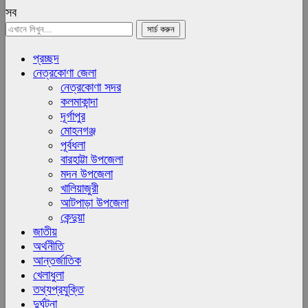
সব
প্রচ্ছদ
নেত্রকোণা জেলা
নেত্রকোণা সদর
কলমাকান্দা
দূর্গাপুর
মোহনগঞ্জ
পূর্বধলা
বারহাট্টা উপজেলা
মদন উপজেলা
খালিয়াজুরী
আটপাড়া উপজেলা
কেন্দুয়া
জাতীয়
অর্থনীতি
আন্তর্জাতিক
খেলাধুলা
তথ্যপ্রযুক্তি
দুর্ঘটনা