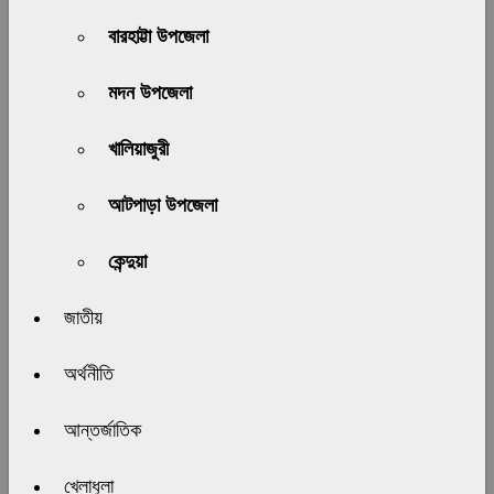
বারহাট্টা উপজেলা
মদন উপজেলা
খালিয়াজুরী
আটপাড়া উপজেলা
কেন্দুয়া
জাতীয়
অর্থনীতি
আন্তর্জাতিক
খেলাধুলা