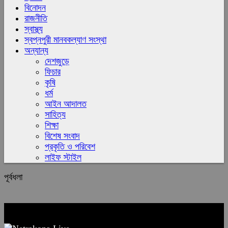
বিনোদন
রাজনীতি
স্বাস্থ্য
স্বপ্নপুরী মানবকল্যাণ সংস্থা
অন্যান্য
দেশজুড়ে
ফিচার
কৃষি
ধর্ম
আইন আদালত
সাহিত্য
শিক্ষা
বিশেষ সংবাদ
প্রকৃতি ও পরিবেশ
লাইফ স্টাইল
পূর্বধলা