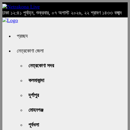
ঢাকা
১২:৪১ পূর্বাহ্ন, শুক্রবার, ০৭ অগাস্ট ২০২৬, ২২ শ্রাবণ ১৪৩৩ বঙ্গাব্দ
প্রচ্ছদ
নেত্রকোণা জেলা
নেত্রকোণা সদর
কলমাকান্দা
দূর্গাপুর
মোহনগঞ্জ
পূর্বধলা