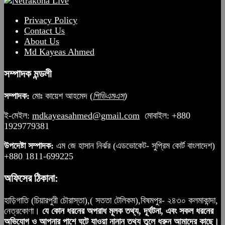
Privacy Policy
Contact Us
About Us
Md Kayeas Ahmed
সম্পাদক মন্ডলী
সম্পাদক:
মোঃ কায়েশ আহমেদ (
পিভিএমএস
)
ই-মেইল:
mdkayeasahmed@gmail.com
মোবাইল: +880
1929779381
উপদেষ্টা সম্পাদক:
এম জে হাসান নির্ঝর (এডভোকেট- সুপ্রিম কোর্ট বাংলাদেশ)
+880 1811-699225
অফিসের ঠিকানা:
হাড়িগাতি (চিয়ারপুরী চৌরাস্তা),( সততা টেলিকম),বিষমপুর- ২৪৩০ কলমাকান্দা,
নেত্রকোণা।
যে কোন ধরনের অপরাধ মূলক তথ্য, দূর্ঘটনা, এবং সকল ধরনের
অভিযোগ ও আপনার পাশে ঘটে যাওয়া নানান তথ্য তুলে ধরুন আমাদের কাছে।