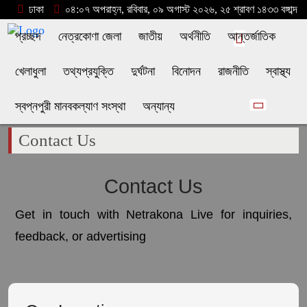
ঢাকা
০৪:০৭ অপরাহ্ন, রবিবার, ০৯ অগাস্ট ২০২৬, ২৫ শ্রাবণ ১৪৩৩ বঙ্গাব্দ
প্রচ্ছদ
নেত্রকোণা জেলা
জাতীয়
অর্থনীতি
আন্তর্জাতিক
খেলাধুলা
তথ্যপ্রযুক্তি
দুর্ঘটনা
বিনোদন
রাজনীতি
স্বাস্থ্য
স্বপ্নপুরী মানবকল্যাণ সংস্থা
অন্যান্য
Contact Us
Contact Us
Get in touch with Netrakona Live for inquiries,
feedback, or advertising