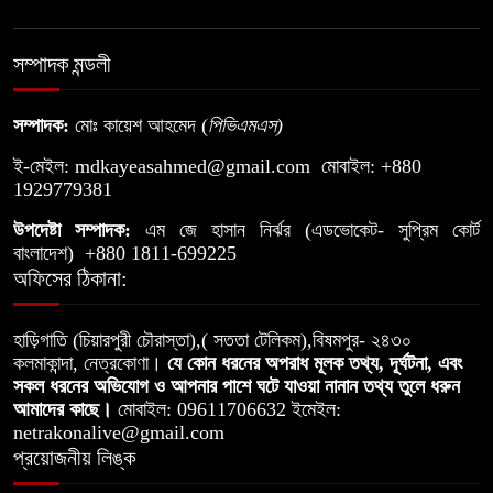
সম্পাদক মন্ডলী
সম্পাদক:
মোঃ কায়েশ আহমেদ (
পিভিএমএস
)
ই-মেইল:
mdkayeasahmed@gmail.com
মোবাইল: +880
1929779381
উপদেষ্টা সম্পাদক:
এম জে হাসান নির্ঝর (এডভোকেট- সুপ্রিম কোর্ট
বাংলাদেশ) +880 1811-699225
অফিসের ঠিকানা:
হাড়িগাতি (চিয়ারপুরী চৌরাস্তা),( সততা টেলিকম),বিষমপুর- ২৪৩০
কলমাকান্দা, নেত্রকোণা।
যে কোন ধরনের অপরাধ মূলক তথ্য, দূর্ঘটনা, এবং
সকল ধরনের অভিযোগ ও আপনার পাশে ঘটে যাওয়া নানান তথ্য তুলে ধরুন
আমাদের কাছে।
মোবাইল: 09611706632 ইমেইল:
netrakonalive@gmail.com
প্রয়োজনীয় লিঙ্ক