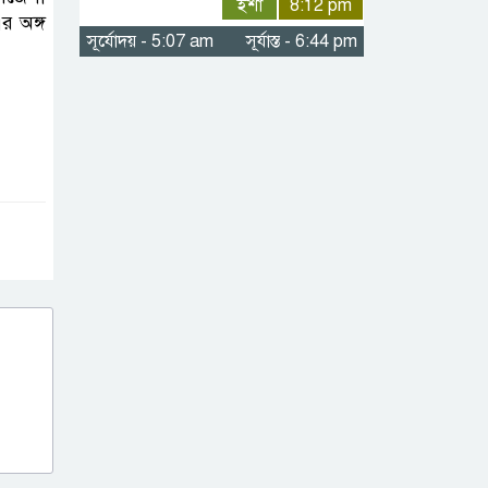
ইশা
8:12 pm
র অঙ্গ
বড়খাপন
সূর্যোদয় - 5:07 am
সূর্যাস্ত - 6:44 pm
ইউনিয়নকে মডেল
হিসেবে গড়ে তুলতে
চান চেয়ারম্যান পদপ্রার্থী— মো. নুরুল
আমিন
সরকারি খাস জমি
দখল করে নালা
নির্মাণে বাধা যুবলীগ
নেতার
মগড়া নদীর
বুকফাটা চিৎকার,
আমি বাঁচতে চাই