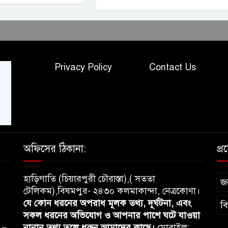
Privacy Policy
Contact Us
অফিসের ঠিকানা:
প্
হাড়িগাতি (চিয়ারপুরী চৌরাস্তা),( সততা
জন
টেলিকম),বিষমপুর- ২৪৩০ কলমাকান্দা, নেত্রকোণা।
যে কোন ধরনের অপরাধ মূলক তথ্য, দূর্ঘটনা, এবং
ব
সকল ধরনের অভিযোগ ও আপনার পাশে ঘটে যাওয়া
নানান তথ্য তুলে ধরুন আমাদের কাছে।
মোবাইল: