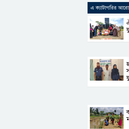
এ ক্যাটাগরির আর
ঐ
য
স
য
ক
ম