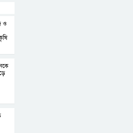
্র ও
কৃষি
নকে
ড়ে
ত