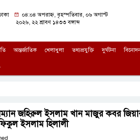
ঢাকা
০৪:০৪ অপরাহ্ন, বৃহস্পতিবার, ০৬ অগাস্ট
২০২৬, ২২ শ্রাবণ ১৪৩৩ বঙ্গাব্দ
ীতি
আন্তর্জাতিক
খেলাধুলা
তথ্যপ্রযুক্তি
দুর্ঘটনা
বিনোদ
ম্যান জহিরুল ইসলাম খান মাজুর কবর জিয়
ফিকুল ইসলাম হিলালী
med