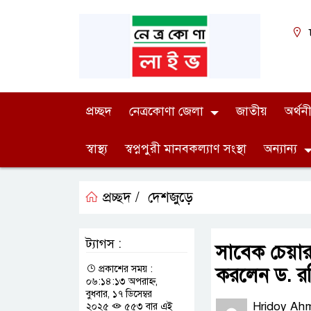
প্রচ্ছদ
নেত্রকোণা জেলা
জাতীয়
অর্থন
স্বাস্থ্য
স্বপ্নপুরী মানবকল্যাণ সংস্থা
অন্যান্য
প্রচ্ছদ /
দেশজুড়ে
ট্যাগস :
সাবেক চেয়ার
প্রকাশের সময় :
করলেন ড. র
০৬:১৪:১৩ অপরাহ্ন,
বুধবার, ১৭ ডিসেম্বর
Hridoy Ah
২০২৫
৫৫৩ বার এই