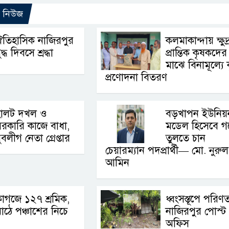
ো নিউজ
তিহাসিক নাজিরপুর
কলমাকান্দায় ক্ষুদ
ুদ্ধ দিবসে শ্রদ্ধা
প্রান্তিক কৃষকদের
মাঝে বিনামূল্যে 
প্রণোদনা বিতরণ
হালট দখল ও
বড়খাপন ইউনিয়
রকারি কাজে বাধা,
মডেল হিসেবে গ
ুবলীগ নেতা গ্রেপ্তার
তুলতে চান
চেয়ারম্যান পদপ্রার্থী— মো. নুরুল
আমিন
াগজে ১২৭ শ্রমিক,
ধ্বংসস্তূপে পরিণ
াঠে পঞ্চাশের নিচে
নাজিরপুর পোস্ট
অফিস