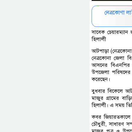
নেত্রকোণা 
সাবেক চেয়ারম্যা
হিলালী
আটপাড়া (নেত্রকোনা) 
নেত্রকোনা জেলা ব
আসনের বিএনপির ম
উপজেলা পরিষদের 
করেছেন।
বুধবার বিকেলে আট
মাজুর গ্রামের বা
হিলালী। এ সময় তি
কবর জিয়ারতকালে 
চৌধুরী, সাধারণ স
মাজুর পুত্র ও উ