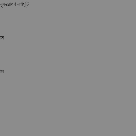
ৃক্ষরোপণ কর্মসূচি
লাম
লাম