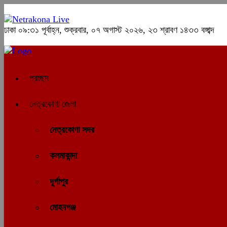
ঢাকা
০৯:৩১ পূর্বাহ্ন, শুক্রবার, ০৭ অগাস্ট ২০২৬, ২৩ শ্রাবণ ১৪৩৩ বঙ্গাব্দ
প্রচ্ছদ
নেত্রকোণা জেলা
নেত্রকোণা সদর
কলমাকান্দা
দূর্গাপুর
মোহনগঞ্জ