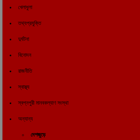
খেলাধুলা
তথ্যপ্রযুক্তি
দুর্ঘটনা
বিনোদন
রাজনীতি
স্বাস্থ্য
স্বপ্নপুরী মানবকল্যাণ সংস্থা
অন্যান্য
দেশজুড়ে