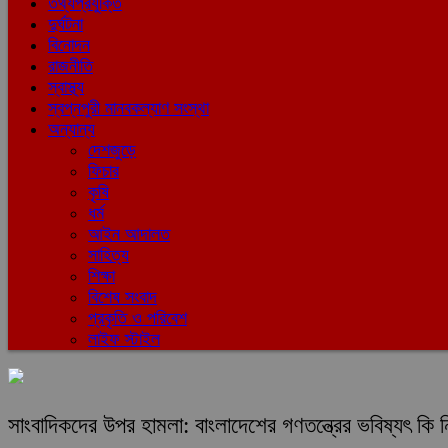
তথ্যপ্রযুক্তি
দুর্ঘটনা
বিনোদন
রাজনীতি
স্বাস্থ্য
স্বপ্নপুরী মানবকল্যাণ সংস্থা
অন্যান্য
দেশজুড়ে
ফিচার
কৃষি
ধর্ম
আইন আদালত
সাহিত্য
শিক্ষা
বিশেষ সংবাদ
প্রকৃতি ও পরিবেশ
লাইফ স্টাইল
সাংবাদিকদের উপর হামলা: বাংলাদেশের গণতন্ত্রের ভবিষ্যৎ কি 