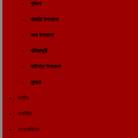
পূর্বধলা
বারহাট্টা উপজেলা
মদন উপজেলা
খালিয়াজুরী
আটপাড়া উপজেলা
কেন্দুয়া
জাতীয়
অর্থনীতি
আন্তর্জাতিক