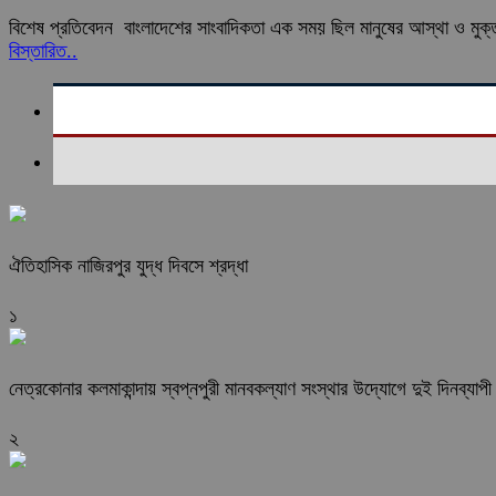
বিশেষ প্রতিবেদন বাংলাদেশের সাংবাদিকতা এক সময় ছিল মানুষের আস্থা ও মুক্ত
বিস্তারিত..
ঐতিহাসিক নাজিরপুর যুদ্ধ দিবসে শ্রদ্ধা
১
নেত্রকোনার কলমাকান্দায় স্বপ্নপুরী মানবকল্যাণ সংস্থার উদ্যোগে দুই দিনব্যাপী ব
২