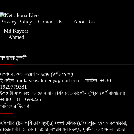
Privacy Policy
Contact Us
About Us
Md Kayeas
Ahmed
সম্পাদক মন্ডলী
সম্পাদক:
মোঃ কায়েশ আহমেদ (
পিভিএমএস
)
ই-মেইল:
mdkayeasahmed@gmail.com
মোবাইল: +880
1929779381
উপদেষ্টা সম্পাদক:
এম জে হাসান নির্ঝর (এডভোকেট- সুপ্রিম কোর্ট বাংলাদেশ)
+880 1811-699225
অফিসের ঠিকানা:
হাড়িগাতি (চিয়ারপুরী চৌরাস্তা),( সততা টেলিকম),বিষমপুর- ২৪৩০ কলমাকান্দা,
নেত্রকোণা।
যে কোন ধরনের অপরাধ মূলক তথ্য, দূর্ঘটনা, এবং সকল ধরনের