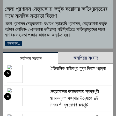
জেলা প্রশাসন নেত্রকোণা কর্তৃক করোনায় ক্ষতিগ্রস্তদের
মাঝে মানবিক সহায়তা বিতরণ
জেলা প্রশাসন নেত্রকোণা: যথাযথ স্বাস্থ্যবি প্রশাসন, নেত্রকোণা কর্তৃক
বর্তমান কোভিড-১৯(করোনা ভাইরাস) পরিস্থিতিতে ক্ষতিগ্রস্তদের মাঝে
মানবিক সহায়তা প্রদান কার্যক্রম অনুষ্ঠিত হয়।
বিস্তারিত..
জনপ্রিয় সংবাদ
সর্বশেষ সংবাদ
ঐতিহাসিক নাজিরপুর যুদ্ধ দিবসে শ্রদ্ধা
১
নেত্রকোনার কলমাকান্দায় স্বপ্নপুরী
২
মানবকল্যাণ সংস্থার উদ্যোগে দুই
দিনব্যাপী বৃক্ষরোপণ কর্মসূচি