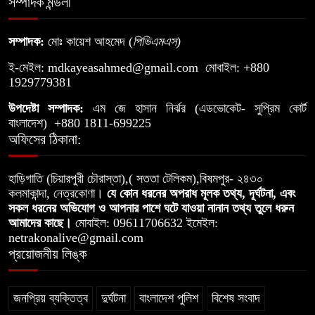
সম্পাদক মন্ডলী
বড়খাপন ইউনিয়নকে মডেল হিসেবে গড়ে
৮
তুলতে চান চেয়ারম্যান পদপ্রার্থী— মো.
সম্পাদক:
মোঃ কায়েশ আহমেদ (
পিভিএমএস
)
নুরুল আমিন
ই-মেইল:
mdkayeasahmed@gmail.com
মোবাইল: +880
সরকারি খাস জমি দখল করে নালা নির্মাণে
1929779381
৯
বাধা যুবলীগ নেতার
উপদেষ্টা সম্পাদক:
এম জে হাসান নির্ঝর (এডভোকেট- সুপ্রিম কোর্ট
বাংলাদেশ) +880 1811-699225
অফিসের ঠিকানা:
মগড়া নদীর বুকফাটা চিৎকার, আমি বাঁচতে
১০
চাই
হাড়িগাতি (চিয়ারপুরী চৌরাস্তা),( সততা টেলিকম),বিষমপুর- ২৪৩০
কলমাকান্দা, নেত্রকোণা।
যে কোন ধরনের অপরাধ মূলক তথ্য, দূর্ঘটনা, এবং
সকল ধরনের অভিযোগ ও আপনার পাশে ঘটে যাওয়া নানান তথ্য তুলে ধরুন
আমাদের কাছে।
মোবাইল: 09611706632 ইমেইল:
netrakonalive@gmail.com
প্রয়োজনীয় লিঙ্ক
জনপ্রিয় ব্যক্তিত্ব
দুর্ঘটনা
বাংলাদেশ পুলিশ
বিশেষ সংবাদ