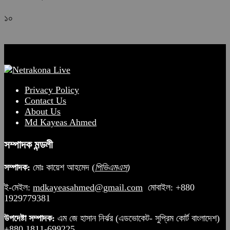
১০
Privacy Policy
Contact Us
About Us
Md Kayeas Ahmed
সম্পাদক মন্ডলী
সম্পাদক:
মোঃ কায়েশ আহমেদ (
পিভিএমএস
)
ই-মেইল:
mdkayeasahmed@gmail.com
মোবাইল: +880
1929779381
উপদেষ্টা সম্পাদক:
এম জে হাসান নির্ঝর (এডভোকেট- সুপ্রিম কোর্ট বাংলাদেশ)
+880 1811-699225