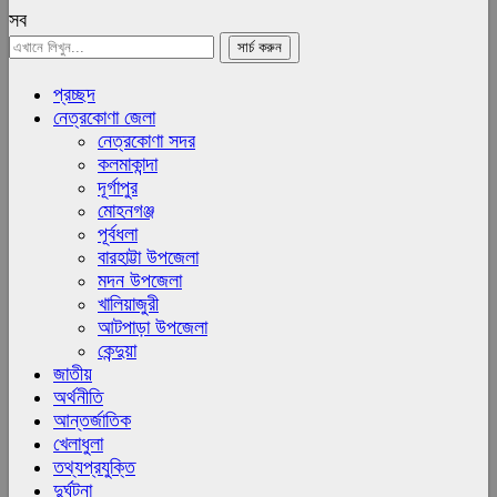
সব
প্রচ্ছদ
নেত্রকোণা জেলা
নেত্রকোণা সদর
কলমাকান্দা
দূর্গাপুর
মোহনগঞ্জ
পূর্বধলা
বারহাট্টা উপজেলা
মদন উপজেলা
খালিয়াজুরী
আটপাড়া উপজেলা
কেন্দুয়া
জাতীয়
অর্থনীতি
আন্তর্জাতিক
খেলাধুলা
তথ্যপ্রযুক্তি
দুর্ঘটনা