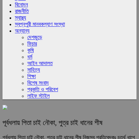
বিনোদন
রাজনীতি
স্বাস্থ্য
স্বপ্নপুরী মানবকল্যাণ সংস্থা
অন্যান্য
দেশজুড়ে
ফিচার
কৃষি
ধর্ম
আইন আদালত
সাহিত্য
শিক্ষা
বিশেষ সংবাদ
প্রকৃতি ও পরিবেশ
লাইফ স্টাইল
পূর্বধলায় পিতা চাই নৌকা, পুত্র চাই ধানের শীষ
পূর্বধলায় পিতা চাই নৌকা, পুত্র চাই ধানের শীষ নিজস্ব প্রতিবেদকঃ চতুর্থ ধাপে