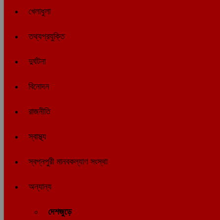
খেলাধুলা
তথ্যপ্রযুক্তি
দুর্ঘটনা
বিনোদন
রাজনীতি
স্বাস্থ্য
স্বপ্নপুরী মানবকল্যাণ সংস্থা
অন্যান্য
দেশজুড়ে