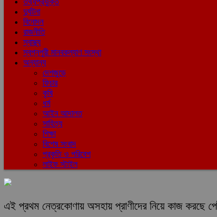
তথ্যপ্রযুক্তি
দুর্ঘটনা
বিনোদন
রাজনীতি
স্বাস্থ্য
স্বপ্নপুরী মানবকল্যাণ সংস্থা
অন্যান্য
দেশজুড়ে
ফিচার
কৃষি
ধর্ম
আইন আদালত
সাহিত্য
শিক্ষা
বিশেষ সংবাদ
প্রকৃতি ও পরিবেশ
লাইফ স্টাইল
এই প্রথম নেত্রকোণায় অসহায় প্রাণীদের নিয়ে কাজ করছে পে