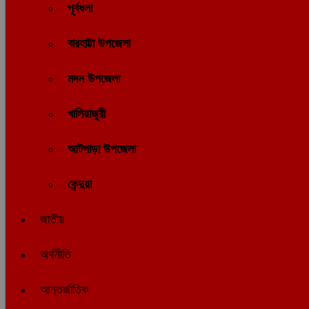
পূর্বধলা
বারহাট্টা উপজেলা
মদন উপজেলা
খালিয়াজুরী
আটপাড়া উপজেলা
কেন্দুয়া
জাতীয়
অর্থনীতি
আন্তর্জাতিক