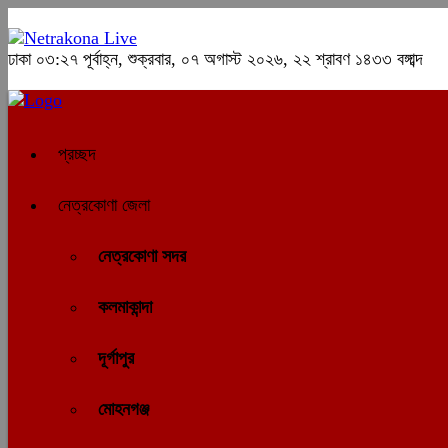
ঢাকা
০৩:২৭ পূর্বাহ্ন, শুক্রবার, ০৭ অগাস্ট ২০২৬, ২২ শ্রাবণ ১৪৩৩ বঙ্গাব্দ
প্রচ্ছদ
নেত্রকোণা জেলা
নেত্রকোণা সদর
কলমাকান্দা
দূর্গাপুর
মোহনগঞ্জ