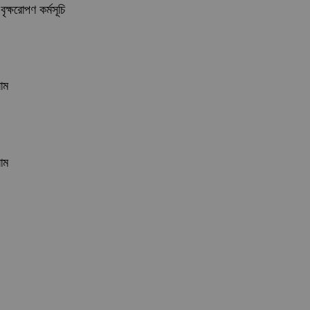
ৃক্ষরোপণ কর্মসূচি
লাম
লাম