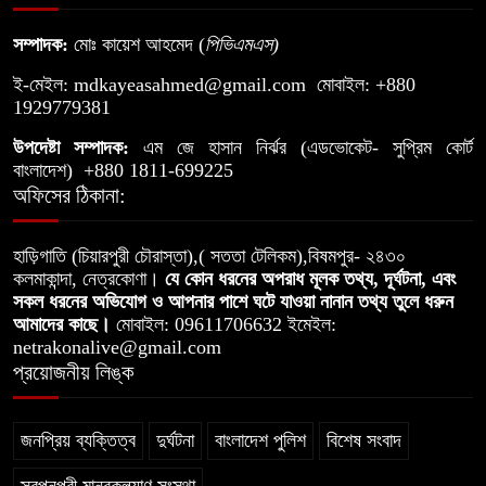
৮
তুলতে চান চেয়ারম্যান পদপ্রার্থী— মো.
সম্পাদক:
মোঃ কায়েশ আহমেদ (
পিভিএমএস
)
নুরুল আমিন
ই-মেইল:
mdkayeasahmed@gmail.com
মোবাইল: +880
সরকারি খাস জমি দখল করে নালা নির্মাণে
1929779381
৯
বাধা যুবলীগ নেতার
উপদেষ্টা সম্পাদক:
এম জে হাসান নির্ঝর (এডভোকেট- সুপ্রিম কোর্ট
বাংলাদেশ) +880 1811-699225
অফিসের ঠিকানা:
মগড়া নদীর বুকফাটা চিৎকার, আমি বাঁচতে
১০
চাই
হাড়িগাতি (চিয়ারপুরী চৌরাস্তা),( সততা টেলিকম),বিষমপুর- ২৪৩০
কলমাকান্দা, নেত্রকোণা।
যে কোন ধরনের অপরাধ মূলক তথ্য, দূর্ঘটনা, এবং
সকল ধরনের অভিযোগ ও আপনার পাশে ঘটে যাওয়া নানান তথ্য তুলে ধরুন
আমাদের কাছে।
মোবাইল: 09611706632 ইমেইল:
netrakonalive@gmail.com
প্রয়োজনীয় লিঙ্ক
জনপ্রিয় ব্যক্তিত্ব
দুর্ঘটনা
বাংলাদেশ পুলিশ
বিশেষ সংবাদ