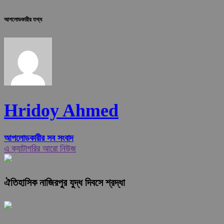
আপলোডকারীর তথ্য
Hridoy Ahmed
আপলোডকারীর সব সংবাদ
এ ক্যাটাগরির আরো নিউজ
ঐতিহাসিক নাজিরপুর যুদ্ধ দিবসে শ্রদ্ধা