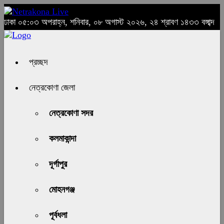
ঢাকা
০৫:০৩ অপরাহ্ন, শনিবার, ০৮ অগাস্ট ২০২৬, ২৪ শ্রাবণ ১৪৩৩ বঙ্গাব্দ
প্রচ্ছদ
নেত্রকোণা জেলা
নেত্রকোণা সদর
কলমাকান্দা
দূর্গাপুর
মোহনগঞ্জ
পূর্বধলা