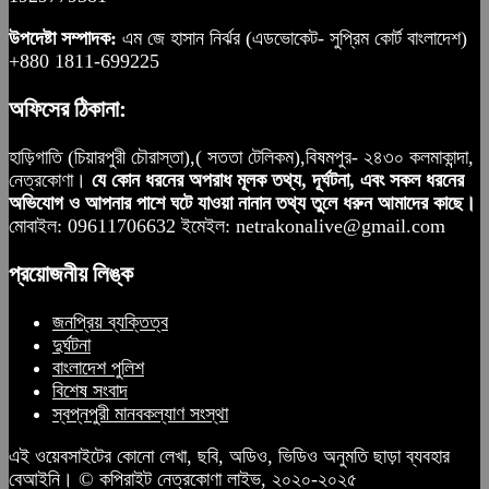
উপদেষ্টা সম্পাদক:
এম জে হাসান নির্ঝর (এডভোকেট- সুপ্রিম কোর্ট বাংলাদেশ)
+880 1811-699225
অফিসের ঠিকানা:
হাড়িগাতি (চিয়ারপুরী চৌরাস্তা),( সততা টেলিকম),বিষমপুর- ২৪৩০ কলমাকান্দা,
নেত্রকোণা।
যে কোন ধরনের অপরাধ মূলক তথ্য, দূর্ঘটনা, এবং সকল ধরনের
অভিযোগ ও আপনার পাশে ঘটে যাওয়া নানান তথ্য তুলে ধরুন আমাদের কাছে।
মোবাইল: 09611706632 ইমেইল: netrakonalive@gmail.com
প্রয়োজনীয় লিঙ্ক
জনপ্রিয় ব্যক্তিত্ব
দুর্ঘটনা
বাংলাদেশ পুলিশ
বিশেষ সংবাদ
স্বপ্নপুরী মানবকল্যাণ সংস্থা
এই ওয়েবসাইটের কোনো লেখা, ছবি, অডিও, ভিডিও অনুমতি ছাড়া ব্যবহার
বেআইনি। © কপিরাইট নেত্রকোণা লাইভ, ২০২০-২০২৫