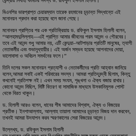
কেন্দ্রীয় নির্বাহী কমিটির সদস্য ড. রফিকুল ইসলাম হিলালী।
বিএনপির ভারপ্রাপ্ত চেয়ারম্যান তারেক রহমানের চূড়ান্ত সিদ্ধান্তে এই
মনোনয়ন প্রদান করা হয়েছে বলে জানা গেছে।
মনোনয়ন প্রাপ্তির পর এক প্রতিক্রিয়ায় ড. রফিকুল ইসলাম হিলালী বলেন,
“আলহামদুলিল্লাহ—এই প্রাপ্তি আমার জীবনের পরম আনন্দ ও গৌরবের।
তবে এই আনন্দ শুধু আমার নয়, এটি কেন্দুয়া–আটপাড়ার প্রতিটি মানুষের, ত্যাগী
নেতাকর্মীর এবং শুভানুধ্যায়ীর। এই অর্জন সম্ভব হয়েছে আপনাদের দোয়া,
ভালোবাসা ও অবিচল সমর্থনের ফলে।”
তিনি দলের সকল মনোনয়ন প্রত্যাশী ও নেতাকর্মীদের প্রতি আহ্বান জানিয়ে
বলেন,আমরা সবাই একই পরিবারের সদস্য। আমরা প্রতিদ্বন্দ্বী ছিলাম, কিন্তু
কখনোই প্রতিপক্ষ নই। এখন সময় সংযম, শৃঙ্খলা ও ঐক্য বজায় রাখার।
কোনো আনন্দ মিছিল, মিষ্টি বিতরণ বা সামাজিক মাধ্যমে উসকানিমূলক পোস্ট
থেকে বিরত থাকুন।
ড. হিলালী আরও বলেন, ধানের শীষ আমাদের বিশ্বাস, ঐক্য ও বিজয়ের
প্রতীক। ইনশাআল্লাহ, আল্লাহ তায়ালা আমাদের চূড়ান্ত বিজয় দান করবেন,
তখনই আমরা উদযাপন করব স্মরণকালের সেরা বিজয়ের আনন্দ।
উল্লেখ্য, ড. রফিকুল ইসলাম হিলালী
চার দশকের বেশি সময় ধরে বিএনপির রাজনীতির সঙ্গে যুক্ত থেকে নেত্রকোনা