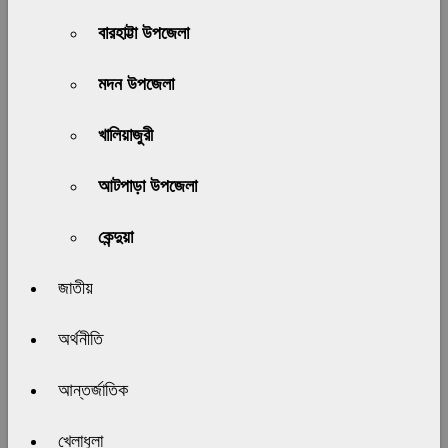
বারহাট্টা উপজেলা
মদন উপজেলা
খালিয়াজুরী
আটপাড়া উপজেলা
কেন্দুয়া
জাতীয়
অর্থনীতি
আন্তর্জাতিক
খেলাধুলা