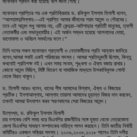
মনোনয়ন প্রদান করা হয়েছে বলে জানা গেছে।
মনোনয়ন প্রাপ্তির পর এক প্রতিক্রিয়ায় ড. রফিকুল ইসলাম হিলালী বলেন,
“আলহামদুলিল্লাহ—এই প্রাপ্তি আমার জীবনের পরম আনন্দ ও গৌরবের।
তবে এই আনন্দ শুধু আমার নয়, এটি কেন্দুয়া–আটপাড়ার প্রতিটি মানুষের, ত্যাগী
নেতাকর্মীর এবং শুভানুধ্যায়ীর। এই অর্জন সম্ভব হয়েছে আপনাদের দোয়া,
ভালোবাসা ও অবিচল সমর্থনের ফলে।”
তিনি দলের সকল মনোনয়ন প্রত্যাশী ও নেতাকর্মীদের প্রতি আহ্বান জানিয়ে
বলেন,আমরা সবাই একই পরিবারের সদস্য। আমরা প্রতিদ্বন্দ্বী ছিলাম, কিন্তু
কখনোই প্রতিপক্ষ নই। এখন সময় সংযম, শৃঙ্খলা ও ঐক্য বজায় রাখার।
কোনো আনন্দ মিছিল, মিষ্টি বিতরণ বা সামাজিক মাধ্যমে উসকানিমূলক পোস্ট
থেকে বিরত থাকুন।
ড. হিলালী আরও বলেন, ধানের শীষ আমাদের বিশ্বাস, ঐক্য ও বিজয়ের
প্রতীক। ইনশাআল্লাহ, আল্লাহ তায়ালা আমাদের চূড়ান্ত বিজয় দান করবেন,
তখনই আমরা উদযাপন করব স্মরণকালের সেরা বিজয়ের আনন্দ।
উল্লেখ্য, ড. রফিকুল ইসলাম হিলালী
চার দশকের বেশি সময় ধরে বিএনপির রাজনীতির সঙ্গে যুক্ত থেকে নেত্রকোনা
জেলা বিএনপির সাধারণ সম্পাদকের দায়িত্ব পালন করছেন। তিনি জাতীয় নির্বাহী
কমিটিরও একজন সক্রিয় সদস্য। ২০০৬,২০০৮,২০১৮ সালেও তিনি দলীয়