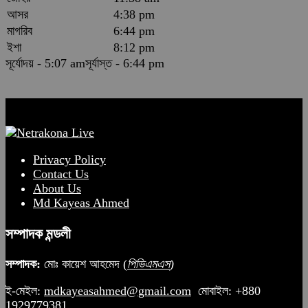
আসর
4:38 pm
মাগরিব
6:44 pm
ইশা
8:12 pm
সূর্যোদয় - 5:07 am
সূর্যাস্ত - 6:44 pm
Privacy Policy
Contact Us
About Us
Md Kayeas Ahmed
সম্পাদক মন্ডলী
সম্পাদক:
মোঃ কায়েশ আহমেদ (
পিভিএমএস
)
ই-মেইল:
mdkayeasahmed@gmail.com
মোবাইল: +880
1929779381