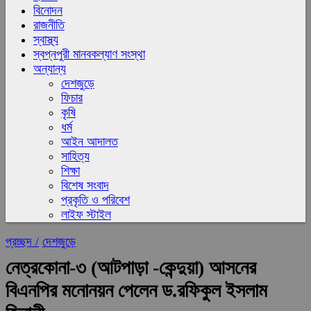
বিনোদন
রাজনীতি
স্বাস্থ্য
স্বপ্নপুরী মানবকল্যাণ সংস্থা
অন্যান্য
দেশজুড়ে
ফিচার
কৃষি
ধর্ম
আইন আদালত
সাহিত্য
শিক্ষা
বিশেষ সংবাদ
প্রকৃতি ও পরিবেশ
লাইফ স্টাইল
প্রচ্ছদ /
দেশজুড়ে
নেত্রকোনা-৩ (আটপাড়া -কেন্দুয়া) আসনের
বিএনপির মনোনয়ন পেলেন ড.রফিকুল ইসলাম