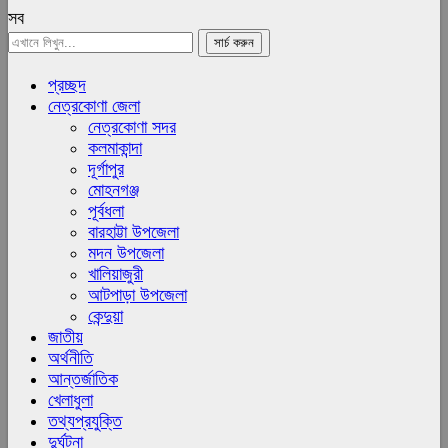
সব
প্রচ্ছদ
নেত্রকোণা জেলা
নেত্রকোণা সদর
কলমাকান্দা
দূর্গাপুর
মোহনগঞ্জ
পূর্বধলা
বারহাট্টা উপজেলা
মদন উপজেলা
খালিয়াজুরী
আটপাড়া উপজেলা
কেন্দুয়া
জাতীয়
অর্থনীতি
আন্তর্জাতিক
খেলাধুলা
তথ্যপ্রযুক্তি
দুর্ঘটনা