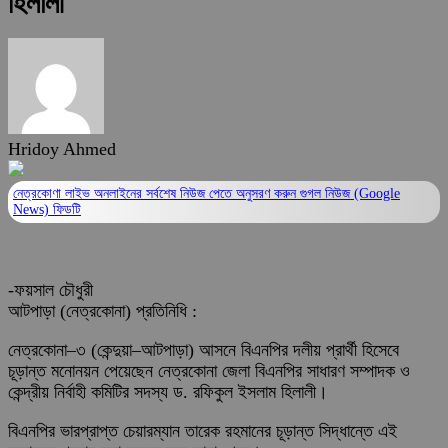
হিলালী
Hridoy Ahmed
নেত্রকোণা লাইভ অনলাইনের সর্বশেষ নিউজ পেতে অনুসরণ করুন
গুগল নিউজ (Google
News)
ফিডটি
-ফয়সাল চৌধুরী
আটপাড়া (নেত্রকোনা) প্রতিনিধি :
নেত্রকোনা–৩ (কেন্দুয়া–আটপাড়া) আসনে বিএনপির দলীয় প্রার্থী হিসেবে
চূড়ান্ত মনোনয়ন পেয়েছেন নেত্রকোনা জেলা বিএনপির সাধারণ সম্পাদক ও
কেন্দ্রীয় নির্বাহী কমিটির সদস্য ড. রফিকুল ইসলাম হিলালী।
বিএনপির ভারপ্রাপ্ত চেয়ারম্যান তারেক রহমানের চূড়ান্ত সিদ্ধান্তে এই