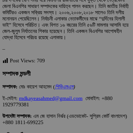
জেলা বিএনপির সাধারণ সম্পাদকের দায়িত্ব পালন করছেন। তিনি জাতীয় নির্বাহী
কমিটিরও একজন সক্রিয় সদস্য। ২০০৬,২০০৮,২০১৮ সালেও তিনি দলীয়
মনোনয়ন পেয়েছিলেন। নির্বাচনী এলাকার নেতাকর্মীদের মাঝে “দুর্দিনের হিলালী
ভাই” হিসেবে পরিচিত। এবং বিগত ১৬ বছরের তিনি ৫৬টি মামলার আসামি হয়ে
জেল-জুলুম নির্যাতনের শিকার হয়েছেন। তিনি একজন বিএনপির আপোষহীন
যোদ্ধা হিসেবে পরিচয় রয়েছে এলাকায়।
–
Post Views:
709
সম্পাদক মন্ডলী
সম্পাদক:
মোঃ কায়েশ আহমেদ (
পিভিএমএস
)
ই-মেইল:
mdkayeasahmed@gmail.com
মোবাইল: +880
1929779381
উপদেষ্টা সম্পাদক:
এম জে হাসান নির্ঝর (এডভোকেট- সুপ্রিম কোর্ট বাংলাদেশ)
+880 1811-699225