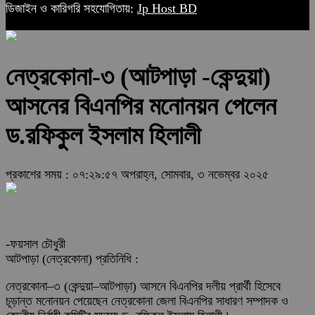
ডিজাইন ও কারিগরি সহযোগিতায়:
Jp Host BD
নেত্রকোনা-৩ (আটপাড়া -কেন্দুয়া)
আসনের বিএনপির মনোনয়ন পেলেন
ড.রফিকুল ইসলাম হিলালী
প্রকাশের সময় : ০৭:২৯:৫৭ অপরাহ্ন, সোমবার, ৩ নভেম্বর ২০২৫
-ফয়সাল চৌধুরী
আটপাড়া (নেত্রকোনা) প্রতিনিধি :
নেত্রকোনা–৩ (কেন্দুয়া–আটপাড়া) আসনে বিএনপির দলীয় প্রার্থী হিসেবে
চূড়ান্ত মনোনয়ন পেয়েছেন নেত্রকোনা জেলা বিএনপির সাধারণ সম্পাদক ও