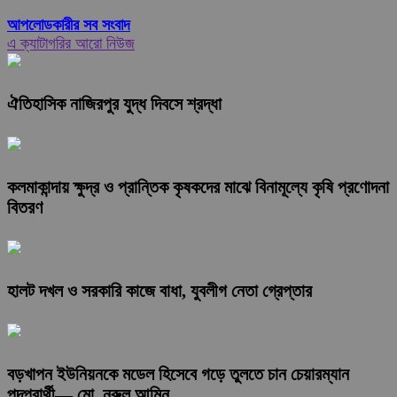
আপলোডকারীর সব সংবাদ
এ ক্যাটাগরির আরো নিউজ
ঐতিহাসিক নাজিরপুর যুদ্ধ দিবসে শ্রদ্ধা
কলমাকান্দায় ক্ষুদ্র ও প্রান্তিক কৃষকদের মাঝে বিনামূল্যে কৃষি প্রণোদনা
বিতরণ
হালট দখল ও সরকারি কাজে বাধা, যুবলীগ নেতা গ্রেপ্তার
বড়খাপন ইউনিয়নকে মডেল হিসেবে গড়ে তুলতে চান চেয়ারম্যান
পদপ্রার্থী— মো. নুরুল আমিন