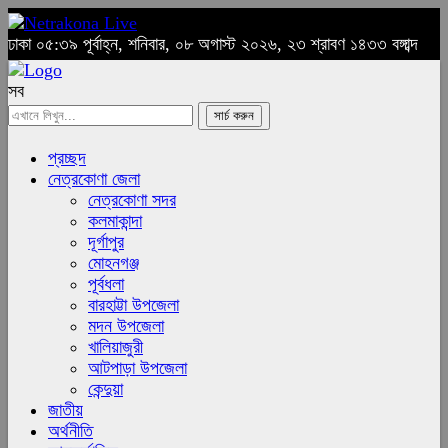
ঢাকা
০৫:৩৯ পূর্বাহ্ন, শনিবার, ০৮ অগাস্ট ২০২৬, ২৩ শ্রাবণ ১৪৩৩ বঙ্গাব্দ
সব
প্রচ্ছদ
নেত্রকোণা জেলা
নেত্রকোণা সদর
কলমাকান্দা
দূর্গাপুর
মোহনগঞ্জ
পূর্বধলা
বারহাট্টা উপজেলা
মদন উপজেলা
খালিয়াজুরী
আটপাড়া উপজেলা
কেন্দুয়া
জাতীয়
অর্থনীতি