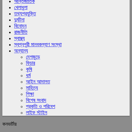
আন্তর্জাতিক
খেলাধুলা
তথ্যপ্রযুক্তি
দুর্ঘটনা
বিনোদন
রাজনীতি
স্বাস্থ্য
স্বপ্নপুরী মানবকল্যাণ সংস্থা
অন্যান্য
দেশজুড়ে
ফিচার
কৃষি
ধর্ম
আইন আদালত
সাহিত্য
শিক্ষা
বিশেষ সংবাদ
প্রকৃতি ও পরিবেশ
লাইফ স্টাইল
কনভার্টার