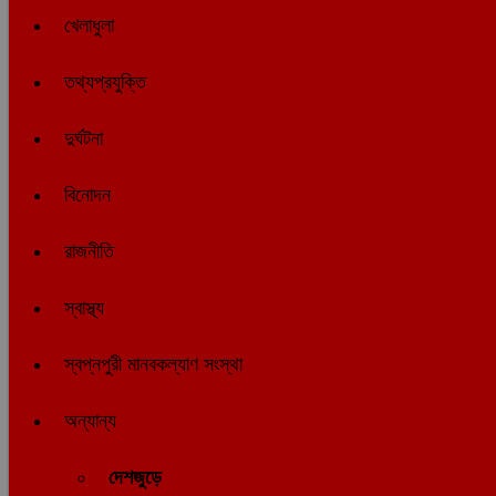
খেলাধুলা
তথ্যপ্রযুক্তি
দুর্ঘটনা
বিনোদন
রাজনীতি
স্বাস্থ্য
স্বপ্নপুরী মানবকল্যাণ সংস্থা
অন্যান্য
দেশজুড়ে