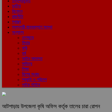
তথ্যপ্রযুক্তি
দুর্ঘটনা
বিনোদন
রাজনীতি
স্বাস্থ্য
স্বপ্নপুরী মানবকল্যাণ সংস্থা
অন্যান্য
দেশজুড়ে
ফিচার
কৃষি
ধর্ম
আইন আদালত
সাহিত্য
শিক্ষা
বিশেষ সংবাদ
প্রকৃতি ও পরিবেশ
লাইফ স্টাইল
আটপাড়ায় উপজেলা কৃষি অফিস কর্তৃক তালের চারা রোপন