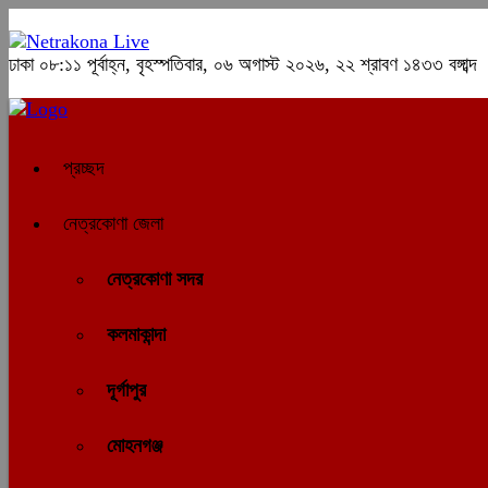
ঢাকা
০৮:১১ পূর্বাহ্ন, বৃহস্পতিবার, ০৬ অগাস্ট ২০২৬, ২২ শ্রাবণ ১৪৩৩ বঙ্গাব্দ
প্রচ্ছদ
নেত্রকোণা জেলা
নেত্রকোণা সদর
কলমাকান্দা
দূর্গাপুর
মোহনগঞ্জ