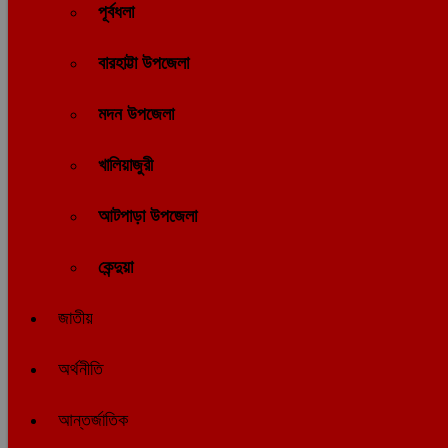
পূর্বধলা
বারহাট্টা উপজেলা
মদন উপজেলা
খালিয়াজুরী
আটপাড়া উপজেলা
কেন্দুয়া
জাতীয়
অর্থনীতি
আন্তর্জাতিক