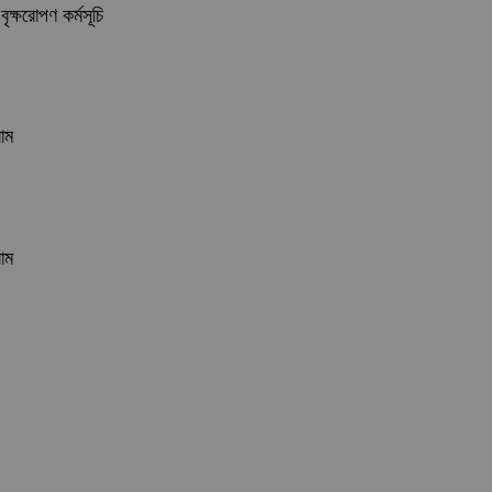
ৃক্ষরোপণ কর্মসূচি
লাম
লাম