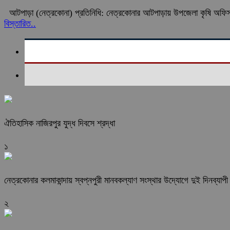
আটপাড়া (নেত্রকোনা) প্রতিনিধি: নেত্রকোনার আটপাড়ায় উপজেলা কৃষি অফিস কর্
বিস্তারিত..
ঐতিহাসিক নাজিরপুর যুদ্ধ দিবসে শ্রদ্ধা
১
নেত্রকোনার কলমাকান্দায় স্বপ্নপুরী মানবকল্যাণ সংস্থার উদ্যোগে দুই দিনব্যাপী ব
২