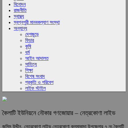
বিনোদন
রাজনীতি
স্বাস্থ্য
স্বপ্নপুরী মানবকল্যাণ সংস্থা
অন্যান্য
দেশজুড়ে
ফিচার
কৃষি
ধর্ম
আইন আদালত
সাহিত্য
শিক্ষা
বিশেষ সংবাদ
প্রকৃতি ও পরিবেশ
লাইফ স্টাইল
কৈলাটি ইউনিয়নে নৌকার গণজোয়ার – নেত্রকোণা লাইভ
জসিম উদ্দীন, নেত্রকোণা লাইভ নেত্রকোণা কলমাকান্দা উপজেলার ৭ নং কৈলাটি