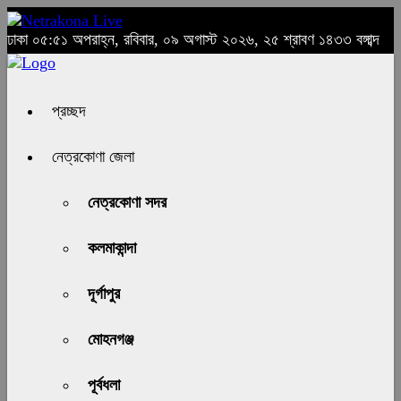
ঢাকা
০৫:৫১ অপরাহ্ন, রবিবার, ০৯ অগাস্ট ২০২৬, ২৫ শ্রাবণ ১৪৩৩ বঙ্গাব্দ
প্রচ্ছদ
নেত্রকোণা জেলা
নেত্রকোণা সদর
কলমাকান্দা
দূর্গাপুর
মোহনগঞ্জ
পূর্বধলা