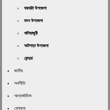
বারহাট্টা উপজেলা
মদন উপজেলা
খালিয়াজুরী
আটপাড়া উপজেলা
কেন্দুয়া
জাতীয়
অর্থনীতি
আন্তর্জাতিক
খেলাধুলা