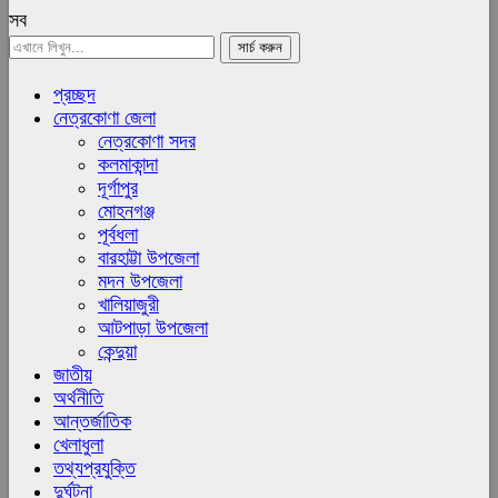
সব
প্রচ্ছদ
নেত্রকোণা জেলা
নেত্রকোণা সদর
কলমাকান্দা
দূর্গাপুর
মোহনগঞ্জ
পূর্বধলা
বারহাট্টা উপজেলা
মদন উপজেলা
খালিয়াজুরী
আটপাড়া উপজেলা
কেন্দুয়া
জাতীয়
অর্থনীতি
আন্তর্জাতিক
খেলাধুলা
তথ্যপ্রযুক্তি
দুর্ঘটনা