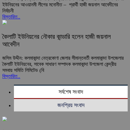
ইউনিয়নের আওয়ানমী লীগের মনোনীত – প্রার্থী হাজী জয়নাল আবেদীনের
নির্বাচনী
বিস্তারিত..
কৈলাটি ইউনিয়নের নৌকার কান্ডারি হলেন হাজী জয়নাল
আবেদীন
জসিম উদ্দীন: কলমাকান্দা নেত্রকোণা জেলার সীমান্তবর্তী কলমাকান্দা উপজেলার
কৈলাটি ইউনিয়নের, সাবেক সাধারণ সম্পাদক কলমাকান্দা উপজেলা কেন্দ্রীয়
সমবায় সমিতি লিমিটেড (বি
বিস্তারিত..
সর্বশেষ সংবাদ
জনপ্রিয় সংবাদ