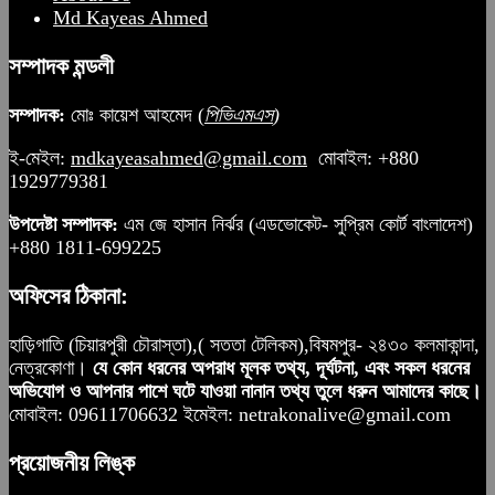
Md Kayeas Ahmed
সম্পাদক মন্ডলী
সম্পাদক:
মোঃ কায়েশ আহমেদ (
পিভিএমএস
)
ই-মেইল:
mdkayeasahmed@gmail.com
মোবাইল: +880
1929779381
উপদেষ্টা সম্পাদক:
এম জে হাসান নির্ঝর (এডভোকেট- সুপ্রিম কোর্ট বাংলাদেশ)
+880 1811-699225
অফিসের ঠিকানা:
হাড়িগাতি (চিয়ারপুরী চৌরাস্তা),( সততা টেলিকম),বিষমপুর- ২৪৩০ কলমাকান্দা,
নেত্রকোণা।
যে কোন ধরনের অপরাধ মূলক তথ্য, দূর্ঘটনা, এবং সকল ধরনের
অভিযোগ ও আপনার পাশে ঘটে যাওয়া নানান তথ্য তুলে ধরুন আমাদের কাছে।
মোবাইল: 09611706632 ইমেইল: netrakonalive@gmail.com
প্রয়োজনীয় লিঙ্ক