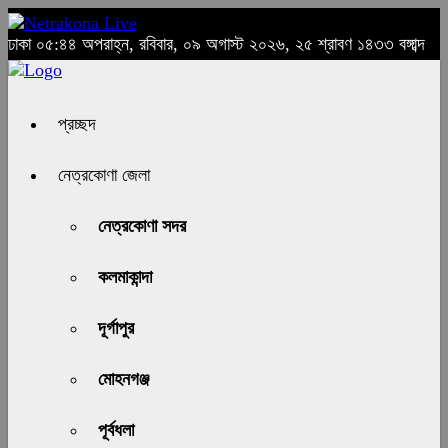
ঢাকা
০৫:৪৪ অপরাহ্ন, রবিবার, ০৯ অগাস্ট ২০২৬, ২৫ শ্রাবণ ১৪৩৩ বঙ্গাব্দ
প্রচ্ছদ
নেত্রকোণা জেলা
নেত্রকোণা সদর
কলমাকান্দা
দূর্গাপুর
মোহনগঞ্জ
পূর্বধলা