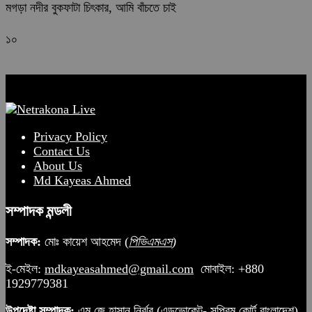
মগড়া নদীর বুকফাটা চিৎকার, আমি বাঁচতে চাই
১০
Privacy Policy
Contact Us
About Us
Md Kayeas Ahmed
সম্পাদক মন্ডলী
সম্পাদক:
মোঃ কায়েশ আহমেদ (
পিভিএমএস
)
ই-মেইল:
mdkayeasahmed@gmail.com
মোবাইল: +880
1929779381
উপদেষ্টা সম্পাদক:
এম জে হাসান নির্ঝর (এডভোকেট- সুপ্রিম কোর্ট বাংলাদেশ)