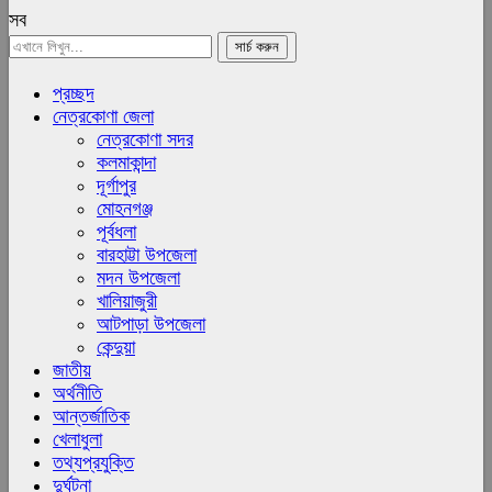
সব
প্রচ্ছদ
নেত্রকোণা জেলা
নেত্রকোণা সদর
কলমাকান্দা
দূর্গাপুর
মোহনগঞ্জ
পূর্বধলা
বারহাট্টা উপজেলা
মদন উপজেলা
খালিয়াজুরী
আটপাড়া উপজেলা
কেন্দুয়া
জাতীয়
অর্থনীতি
আন্তর্জাতিক
খেলাধুলা
তথ্যপ্রযুক্তি
দুর্ঘটনা