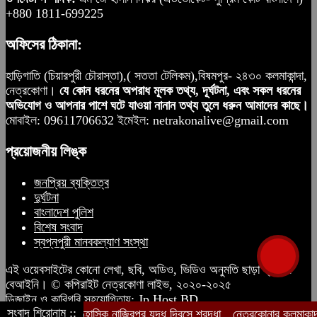
+880 1811-699225
অফিসের ঠিকানা:
হাড়িগাতি (চিয়ারপুরী চৌরাস্তা),( সততা টেলিকম),বিষমপুর- ২৪৩০ কলমাকান্দা,
নেত্রকোণা।
যে কোন ধরনের অপরাধ মূলক তথ্য, দূর্ঘটনা, এবং সকল ধরনের
অভিযোগ ও আপনার পাশে ঘটে যাওয়া নানান তথ্য তুলে ধরুন আমাদের কাছে।
মোবাইল: 09611706632 ইমেইল: netrakonalive@gmail.com
প্রয়োজনীয় লিঙ্ক
জনপ্রিয় ব্যক্তিত্ব
দুর্ঘটনা
বাংলাদেশ পুলিশ
বিশেষ সংবাদ
স্বপ্নপুরী মানবকল্যাণ সংস্থা
এই ওয়েবসাইটের কোনো লেখা, ছবি, অডিও, ভিডিও অনুমতি ছাড়া ব্যবহার
বেআইনি। © কপিরাইট নেত্রকোণা লাইভ, ২০২০-২০২৫
ডিজাইন ও কারিগরি সহযোগিতায়:
Jp Host BD
সংবাদ শিরোনাম ::
ঐতিহাসিক নাজিরপুর যুদ্ধ দিবসে শ্রদ্ধা
নেত্রকোনার কলমাকান্দায় 