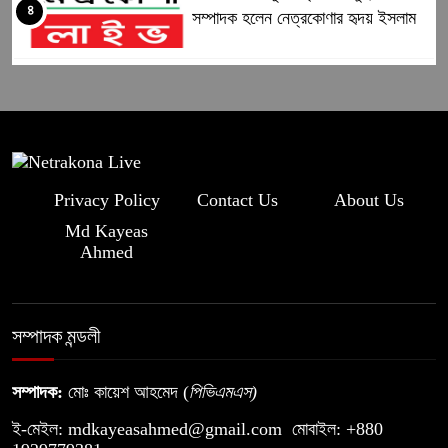
৪
সম্পাদক হলেন নেত্রকোণার হৃদয় ইসলাম
ঢাকা মহানগর পূর্ব ছাত্রদলের যুগ্ম সাধারণ
৫
সম্পাদক হলেন নেত্রকোণার হৃদয় ইসলাম
কলমাকান্দায় ক্ষুদ্র ও প্রান্তিক কৃষকদের
৬
মাঝে বিনামূল্যে কৃষি প্রণোদনা বিতরণ
Privacy Policy
Contact Us
About Us
Md Kayeas
Ahmed
হালট দখল ও সরকারি কাজে বাধা, যুবলীগ
৭
নেতা গ্রেপ্তার
সম্পাদক মন্ডলী
বড়খাপন ইউনিয়নকে মডেল হিসেবে গড়ে
৮
তুলতে চান চেয়ারম্যান পদপ্রার্থী— মো.
সম্পাদক:
মোঃ কায়েশ আহমেদ (
পিভিএমএস
)
নুরুল আমিন
ই-মেইল:
mdkayeasahmed@gmail.com
মোবাইল: +880