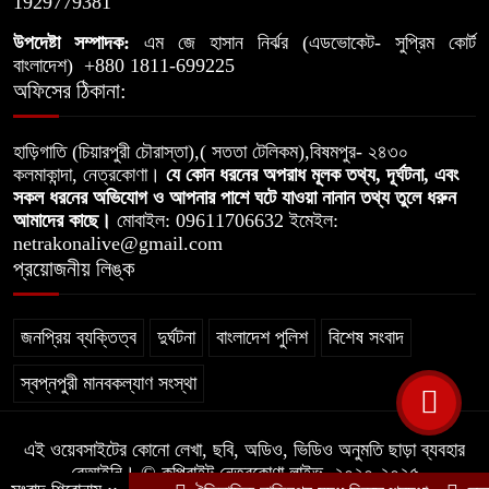
সরকারি খাস জমি দখল করে নালা নির্মাণে
1929779381
৯
বাধা যুবলীগ নেতার
উপদেষ্টা সম্পাদক:
এম জে হাসান নির্ঝর (এডভোকেট- সুপ্রিম কোর্ট
বাংলাদেশ) +880 1811-699225
অফিসের ঠিকানা:
মগড়া নদীর বুকফাটা চিৎকার, আমি বাঁচতে
১০
চাই
হাড়িগাতি (চিয়ারপুরী চৌরাস্তা),( সততা টেলিকম),বিষমপুর- ২৪৩০
কলমাকান্দা, নেত্রকোণা।
যে কোন ধরনের অপরাধ মূলক তথ্য, দূর্ঘটনা, এবং
সকল ধরনের অভিযোগ ও আপনার পাশে ঘটে যাওয়া নানান তথ্য তুলে ধরুন
আমাদের কাছে।
মোবাইল: 09611706632 ইমেইল:
netrakonalive@gmail.com
প্রয়োজনীয় লিঙ্ক
জনপ্রিয় ব্যক্তিত্ব
দুর্ঘটনা
বাংলাদেশ পুলিশ
বিশেষ সংবাদ
স্বপ্নপুরী মানবকল্যাণ সংস্থা
এই ওয়েবসাইটের কোনো লেখা, ছবি, অডিও, ভিডিও অনুমতি ছাড়া ব্যবহার
বেআইনি। © কপিরাইট নেত্রকোণা লাইভ, ২০২০-২০২৫