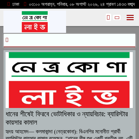
ঢাকা
০৩:০০ অপরাহ্ন, শনিবার, ০৮ অগাস্ট ২০২৬, ২৪ শ্রাবণ ১৪৩৩ বঙ্গাব্দ
ধানের শীষেই ফিরবে ভোটাধিকার ও ন্যায়বিচার: ব্যারিস্টার
কায়সার কামাল
হৃদয় আহমেদ— কলমাকান্দা (নেত্রকোনা): বিএনপির মনোনীত প্রার্থী
ব্যারিস্টার কায়সার কামাল বলেছেন, “ধানের শীষ শুধু একটি প্রতীক নয়, এটি