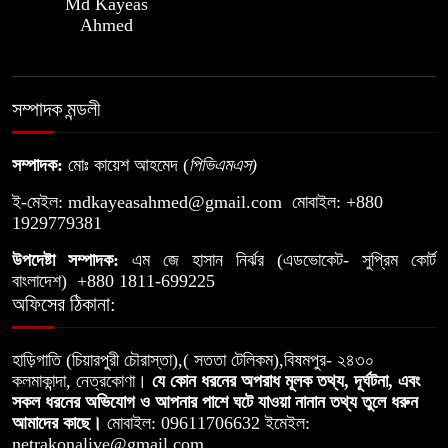
Md Kayeas
৮
তুলতে চান চেয়ারম্যান পদপ্রার্থী— মো.
Ahmed
নুরুল আমিন
সরকারি খাস জমি দখল করে নালা নির্মাণে
সম্পাদক মন্ডলী
৯
বাধা যুবলীগ নেতার
সম্পাদক:
মোঃ কায়েশ আহমেদ (
পিভিএমএস
)
মগড়া নদীর বুকফাটা চিৎকার, আমি বাঁচতে
ই-মেইল:
mdkayeasahmed@gmail.com
মোবাইল: +880
১০
চাই
1929779381
উপদেষ্টা সম্পাদক:
এম জে হাসান নির্ঝর (এডভোকেট- সুপ্রিম কোর্ট
বাংলাদেশ) +880 1811-699225
অফিসের ঠিকানা:
হাড়িগাতি (চিয়ারপুরী চৌরাস্তা),( সততা টেলিকম),বিষমপুর- ২৪৩০
কলমাকান্দা, নেত্রকোণা।
যে কোন ধরনের অপরাধ মূলক তথ্য, দূর্ঘটনা, এবং
সকল ধরনের অভিযোগ ও আপনার পাশে ঘটে যাওয়া নানান তথ্য তুলে ধরুন
আমাদের কাছে।
মোবাইল: 09611706632 ইমেইল:
netrakonalive@gmail.com