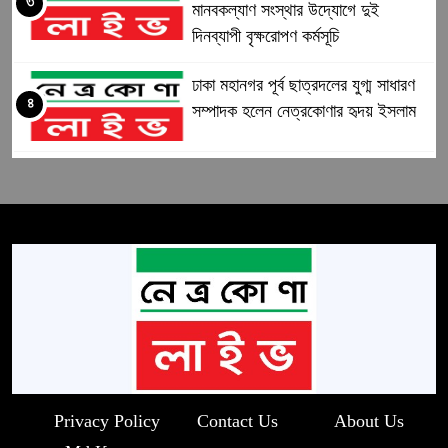
৩
মানবকল্যাণ সংস্থার উদ্যোগে দুই
দিনব্যাপী বৃক্ষরোপণ কর্মসূচি
ঢাকা মহানগর পূর্ব ছাত্রদলের যুগ্ম সাধারণ
৪
সম্পাদক হলেন নেত্রকোণার হৃদয় ইসলাম
ঢাকা মহানগর পূর্ব ছাত্রদলের যুগ্ম সাধারণ
৫
সম্পাদক হলেন নেত্রকোণার হৃদয় ইসলাম
কলমাকান্দায় ক্ষুদ্র ও প্রান্তিক কৃষকদের
৬
মাঝে বিনামূল্যে কৃষি প্রণোদনা বিতরণ
হালট দখল ও সরকারি কাজে বাধা, যুবলীগ
৭
নেতা গ্রেপ্তার
Privacy Policy
Contact Us
About Us
বড়খাপন ইউনিয়নকে মডেল হিসেবে গড়ে