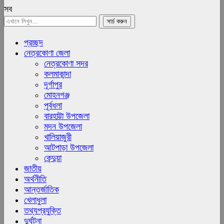
সব
প্রচ্ছদ
নেত্রকোণা জেলা
নেত্রকোণা সদর
কলমাকান্দা
দূর্গাপুর
মোহনগঞ্জ
পূর্বধলা
বারহাট্টা উপজেলা
মদন উপজেলা
খালিয়াজুরী
আটপাড়া উপজেলা
কেন্দুয়া
জাতীয়
অর্থনীতি
আন্তর্জাতিক
খেলাধুলা
তথ্যপ্রযুক্তি
দুর্ঘটনা