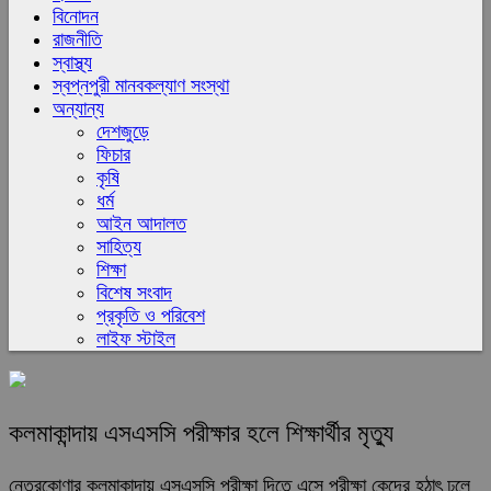
বিনোদন
রাজনীতি
স্বাস্থ্য
স্বপ্নপুরী মানবকল্যাণ সংস্থা
অন্যান্য
দেশজুড়ে
ফিচার
কৃষি
ধর্ম
আইন আদালত
সাহিত্য
শিক্ষা
বিশেষ সংবাদ
প্রকৃতি ও পরিবেশ
লাইফ স্টাইল
কলমাকান্দায় এসএসসি পরীক্ষার হলে শিক্ষার্থীর মৃত্যু
নেত্রকোণার কলমাকান্দায় এসএসসি পরীক্ষা দিতে এসে পরীক্ষা কেন্দ্রে হঠাৎ ঢলে