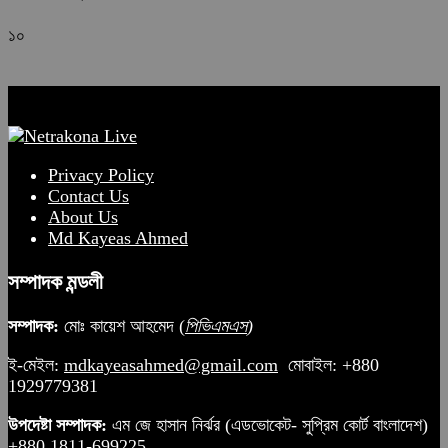
১০
Privacy Policy
Contact Us
About Us
Md Kayeas Ahmed
সম্পাদক মন্ডলী
সম্পাদক:
মোঃ কায়েশ আহমেদ (
পিভিএমএস
)
ই-মেইল:
mdkayeasahmed@gmail.com
মোবাইল: +880
1929779381
উপদেষ্টা সম্পাদক:
এম জে হাসান নির্ঝর (এডভোকেট- সুপ্রিম কোর্ট বাংলাদেশ)
+880 1811-699225