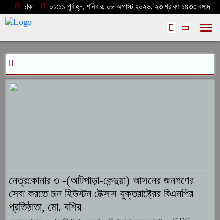
ঢাকা
০১:১১ পূর্বাহ্ন, শনিবার, ০৮ অগাস্ট ২০২৬, ২৩ শ্রাবণ ১৪৩৩ বঙ্গাব্দ
নেত্রকোনার ৩ -(আটপাড়া-কেন্দুয়া) আসনের জনগণের
সেবা করতে চান হিউস্টন টেক্সাস যুক্তরাষ্ট্রের বিএনপির
প্রতিষ্ঠাতা, মো. বশির