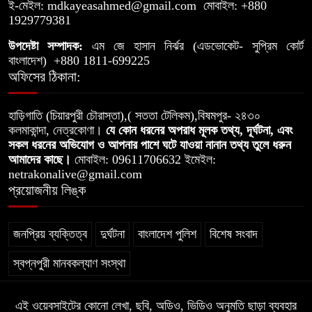
ই-মেইল:
mdkayeasahmed@gmail.com
মোবাইল: +880
সরকারি খাস জমি দখল করে নালা নির্মাণে
1929779381
৯
বাধা যুবলীগ নেতার
উপদেষ্টা সম্পাদক:
এম জে হাসান নির্ঝর (এডভোকেট- সুপ্রিম কোর্ট
বাংলাদেশ) +880 1811-699225
অফিসের ঠিকানা:
মগড়া নদীর বুকফাটা চিৎকার, আমি বাঁচতে
১০
চাই
হাড়িগাতি (চিয়ারপুরী চৌরাস্তা),( সততা টেলিকম),বিষমপুর- ২৪৩০
কলমাকান্দা, নেত্রকোণা।
যে কোন ধরনের অপরাধ মূলক তথ্য, দূর্ঘটনা, এবং
সকল ধরনের অভিযোগ ও আপনার পাশে ঘটে যাওয়া নানান তথ্য তুলে ধরুন
আমাদের কাছে।
মোবাইল: 09611706632 ইমেইল:
netrakonalive@gmail.com
প্রয়োজনীয় লিঙ্ক
জনপ্রিয় ব্যক্তিত্ব
দুর্ঘটনা
বাংলাদেশ পুলিশ
বিশেষ সংবাদ
স্বপ্নপুরী মানবকল্যাণ সংস্থা
এই ওয়েবসাইটের কোনো লেখা, ছবি, অডিও, ভিডিও অনুমতি ছাড়া ব্যবহার