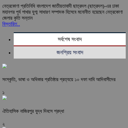
নেত্রকোণা প্রতিনিধি বাংলাদেশ জাতীয়তাবাদী ছাত্রদল (ছাত্রদল)-এর ঢাকা
মহানগর পূর্ব শাখার যুগ্ম সাধারণ সম্পাদক হিসেবে মনোনীত হয়েছেন নেত্রকোণা
জেলার কৃতি সন্তান
বিস্তারিত..
সর্বশেষ সংবাদ
জনপ্রিয় সংবাদ
সংস্কৃতি, ভাষা ও অধিকার প্রতিষ্ঠার প্রত্যয়ে ১০ দফা দাবি আদিবাসীদের
১
ঐতিহাসিক নাজিরপুর যুদ্ধ দিবসে শ্রদ্ধা
২