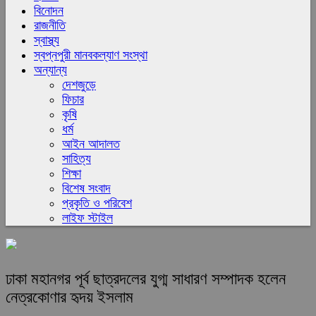
বিনোদন
রাজনীতি
স্বাস্থ্য
স্বপ্নপুরী মানবকল্যাণ সংস্থা
অন্যান্য
দেশজুড়ে
ফিচার
কৃষি
ধর্ম
আইন আদালত
সাহিত্য
শিক্ষা
বিশেষ সংবাদ
প্রকৃতি ও পরিবেশ
লাইফ স্টাইল
ঢাকা মহানগর পূর্ব ছাত্রদলের যুগ্ম সাধারণ সম্পাদক হলেন
নেত্রকোণার হৃদয় ইসলাম