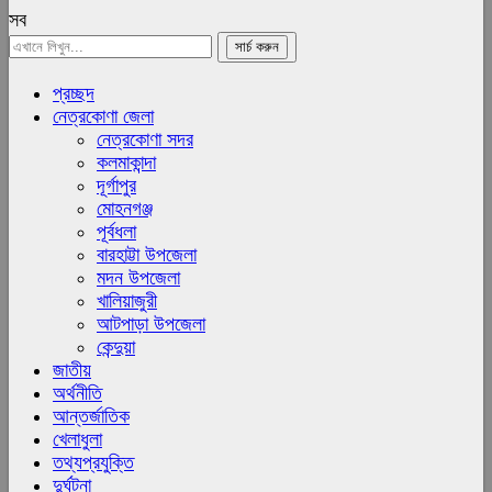
সব
প্রচ্ছদ
নেত্রকোণা জেলা
নেত্রকোণা সদর
কলমাকান্দা
দূর্গাপুর
মোহনগঞ্জ
পূর্বধলা
বারহাট্টা উপজেলা
মদন উপজেলা
খালিয়াজুরী
আটপাড়া উপজেলা
কেন্দুয়া
জাতীয়
অর্থনীতি
আন্তর্জাতিক
খেলাধুলা
তথ্যপ্রযুক্তি
দুর্ঘটনা