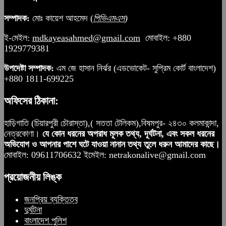
সম্পাদক:
মোঃ কায়েশ আহমেদ (
পিভিএমএস
)
ই-মেইল:
mdkayeasahmed@gmail.com
মোবাইল: +880
1929779381
উপদেষ্টা সম্পাদক:
এম জে হাসান নির্ঝর (এডভোকেট- সুপ্রিম কোর্ট বাংলাদেশ)
+880 1811-699225
অফিসের ঠিকানা:
হাড়িগাতি (চিয়ারপুরী চৌরাস্তা),( সততা টেলিকম),বিষমপুর- ২৪৩০ কলমাকান্দা,
নেত্রকোণা।
যে কোন ধরনের অপরাধ মূলক তথ্য, দূর্ঘটনা, এবং সকল ধরনের
অভিযোগ ও আপনার পাশে ঘটে যাওয়া নানান তথ্য তুলে ধরুন আমাদের কাছে।
মোবাইল: 09611706632 ইমেইল: netrakonalive@gmail.com
প্রয়োজনীয় লিঙ্ক
জনপ্রিয় ব্যক্তিত্ব
দুর্ঘটনা
বাংলাদেশ পুলিশ