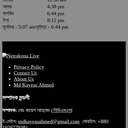
আসর
4:38 pm
মাগরিব
6:44 pm
ইশা
8:12 pm
সূর্যোদয় - 5:07 am
সূর্যাস্ত - 6:44 pm
Privacy Policy
Contact Us
About Us
Md Kayeas Ahmed
সম্পাদক মন্ডলী
সম্পাদক:
মোঃ কায়েশ আহমেদ (
পিভিএমএস
)
ই-মেইল:
mdkayeasahmed@gmail.com
মোবাইল: +880
1929779381