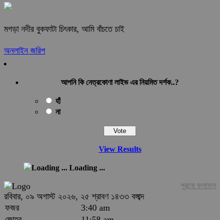
মগড়া নদীর বুকফাটা চিৎকার, আমি বাঁচতে চাই
অনলাইন জরিপ
আপনি কি নেত্রকোণা লাইভ এর নিয়মিত দর্শক..?
হাঁ
না
View Results
Loading ...
পুরনো ফলাফল
রবিবার, ০৯ অগাস্ট ২০২৬, ২৫ শ্রাবণ ১৪৩৩ বঙ্গাব্দ
ফজর
3:40 am
জোহর
11:58 am