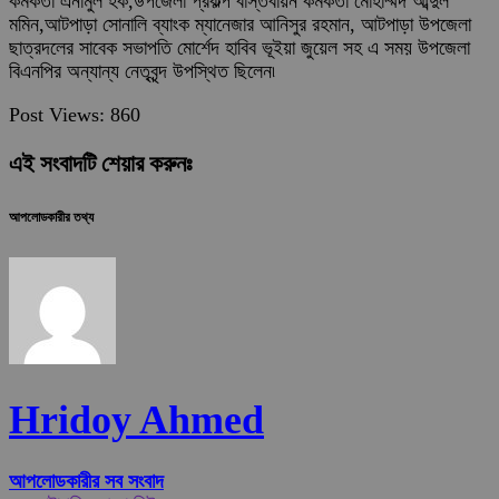
কর্মকর্তা এনামুল হক,উপজেলা প্রকল্প বাস্তবায়ন কর্মকর্তা মোহাম্মদ আব্দুল
মমিন,আটপাড়া সোনালি ব্যাংক ম্যানেজার আনিসুর রহমান, আটপাড়া উপজেলা
ছাত্রদলের সাবেক সভাপতি মোর্শেদ হাবিব ভূইয়া জুয়েল সহ এ সময় উপজেলা
বিএনপির অন্যান্য নেতৃবৃন্দ উপস্থিত ছিলেন৷
Post Views:
860
এই সংবাদটি শেয়ার করুনঃ
আপলোডকারীর তথ্য
Hridoy Ahmed
আপলোডকারীর সব সংবাদ