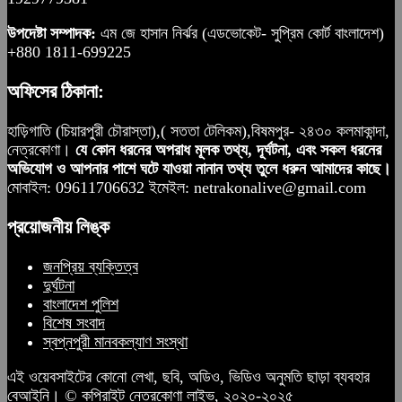
উপদেষ্টা সম্পাদক:
এম জে হাসান নির্ঝর (এডভোকেট- সুপ্রিম কোর্ট বাংলাদেশ)
+880 1811-699225
অফিসের ঠিকানা:
হাড়িগাতি (চিয়ারপুরী চৌরাস্তা),( সততা টেলিকম),বিষমপুর- ২৪৩০ কলমাকান্দা,
নেত্রকোণা।
যে কোন ধরনের অপরাধ মূলক তথ্য, দূর্ঘটনা, এবং সকল ধরনের
অভিযোগ ও আপনার পাশে ঘটে যাওয়া নানান তথ্য তুলে ধরুন আমাদের কাছে।
মোবাইল: 09611706632 ইমেইল: netrakonalive@gmail.com
প্রয়োজনীয় লিঙ্ক
জনপ্রিয় ব্যক্তিত্ব
দুর্ঘটনা
বাংলাদেশ পুলিশ
বিশেষ সংবাদ
স্বপ্নপুরী মানবকল্যাণ সংস্থা
এই ওয়েবসাইটের কোনো লেখা, ছবি, অডিও, ভিডিও অনুমতি ছাড়া ব্যবহার
বেআইনি। © কপিরাইট নেত্রকোণা লাইভ, ২০২০-২০২৫