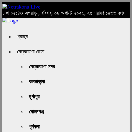
ঢাকা
০৫:৪৩ অপরাহ্ন, রবিবার, ০৯ অগাস্ট ২০২৬, ২৫ শ্রাবণ ১৪৩৩ বঙ্গাব্দ
প্রচ্ছদ
নেত্রকোণা জেলা
নেত্রকোণা সদর
কলমাকান্দা
দূর্গাপুর
মোহনগঞ্জ
পূর্বধলা