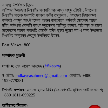
এ সময় উপস্থিত ছিলেন
আটপাড়া উপজেলা বিএনপির সভাপতি আলহাজ্ব মাসুম চৌধুরী , উপজেলা
বিএনপির সাবেক সভাপতি খায়রুল কবির তালুকদার , উপজেলা হিসাবরক্ষণ
কর্মকর্তা এনামুল হক,উপজেলা প্রকল্প বাস্তবায়ন কর্মকর্তা মোহাম্মদ আব্দুল
মমিন,আটপাড়া সোনালি ব্যাংক ম্যানেজার আনিসুর রহমান, আটপাড়া উপজেলা
ছাত্রদলের সাবেক সভাপতি মোর্শেদ হাবিব ভূইয়া জুয়েল সহ এ সময় উপজেলা
বিএনপির অন্যান্য নেতৃবৃন্দ উপস্থিত ছিলেন৷
Post Views:
860
সম্পাদক মন্ডলী
সম্পাদক:
মোঃ কায়েশ আহমেদ (
পিভিএমএস
)
ই-মেইল:
mdkayeasahmed@gmail.com
মোবাইল: +880
1929779381
উপদেষ্টা সম্পাদক:
এম জে হাসান নির্ঝর (এডভোকেট- সুপ্রিম কোর্ট বাংলাদেশ)
+880 1811-699225
অফিসের ঠিকানা: