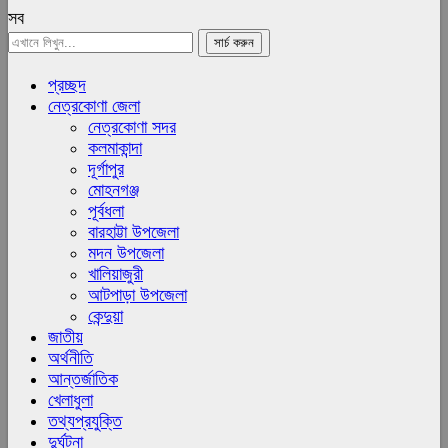
সব
প্রচ্ছদ
নেত্রকোণা জেলা
নেত্রকোণা সদর
কলমাকান্দা
দূর্গাপুর
মোহনগঞ্জ
পূর্বধলা
বারহাট্টা উপজেলা
মদন উপজেলা
খালিয়াজুরী
আটপাড়া উপজেলা
কেন্দুয়া
জাতীয়
অর্থনীতি
আন্তর্জাতিক
খেলাধুলা
তথ্যপ্রযুক্তি
দুর্ঘটনা