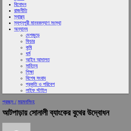
বিনোদন
রাজনীতি
স্বাস্থ্য
স্বপ্নপুরী মানবকল্যাণ সংস্থা
অন্যান্য
দেশজুড়ে
ফিচার
কৃষি
ধর্ম
আইন আদালত
সাহিত্য
শিক্ষা
বিশেষ সংবাদ
প্রকৃতি ও পরিবেশ
লাইফ স্টাইল
প্রচ্ছদ /
ময়মনসিংহ
আটপাড়ায় সোনালী ব্যাংকের বুথের উদ্বোধন