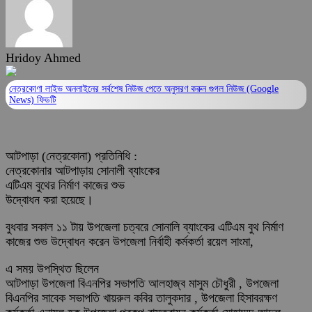
Hridoy Ahmed
নেত্রকোণা লাইভ অনলাইনের সর্বশেষ নিউজ পেতে অনুসরণ করুন
গুগল নিউজ (Google
News)
ফিডটি
আটপাড়া (নেত্রকোনা) প্রতিনিধি :
নেত্রকোনার আটপাড়ায় সোনালী ব্যাংকের
এটিএম বুথের নির্মাণ কাজের শুভ
উদ্বোধন করা হয়েছে।
বুধবার সকাল ১১ টায় উপজেলা চত্বরে সোনালি ব্যাংকের এটিএম বুথ নির্মাণ
কাজের শুভ উদ্বোধন করেন উপজেলা নির্বাহী কর্মকর্তা রয়েল সাংমা,
এ সময় উপস্থিত ছিলেন
আটপাড়া উপজেলা বিএনপির সভাপতি আলহাজ্ব মাসুম চৌধুরী , উপজেলা
বিএনপির সাবেক সভাপতি খায়রুল কবির তালুকদার , উপজেলা হিসাবরক্ষণ