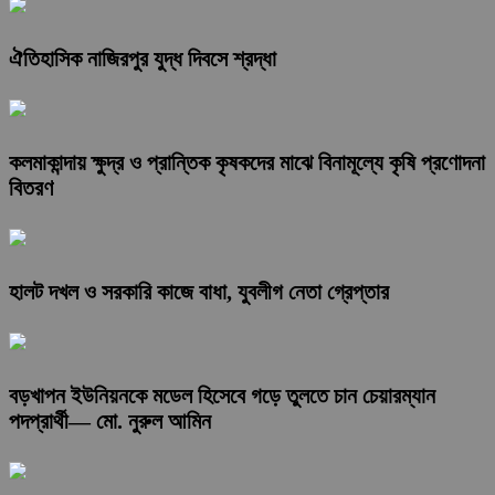
ঐতিহাসিক নাজিরপুর যুদ্ধ দিবসে শ্রদ্ধা
কলমাকান্দায় ক্ষুদ্র ও প্রান্তিক কৃষকদের মাঝে বিনামূল্যে কৃষি প্রণোদনা
বিতরণ
হালট দখল ও সরকারি কাজে বাধা, যুবলীগ নেতা গ্রেপ্তার
বড়খাপন ইউনিয়নকে মডেল হিসেবে গড়ে তুলতে চান চেয়ারম্যান
পদপ্রার্থী— মো. নুরুল আমিন