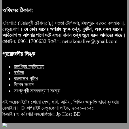
অফিসের ঠিকানা:
হাড়িগাতি (চিয়ারপুরী চৌরাস্তা),( সততা টেলিকম),বিষমপুর- ২৪৩০ কলমাকান্দা,
নেত্রকোণা।
যে কোন ধরনের অপরাধ মূলক তথ্য, দূর্ঘটনা, এবং সকল ধরনের
অভিযোগ ও আপনার পাশে ঘটে যাওয়া নানান তথ্য তুলে ধরুন আমাদের কাছে।
মোবাইল: 09611706632 ইমেইল: netrakonalive@gmail.com
প্রয়োজনীয় লিঙ্ক
জনপ্রিয় ব্যক্তিত্ব
দুর্ঘটনা
বাংলাদেশ পুলিশ
বিশেষ সংবাদ
স্বপ্নপুরী মানবকল্যাণ সংস্থা
এই ওয়েবসাইটের কোনো লেখা, ছবি, অডিও, ভিডিও অনুমতি ছাড়া ব্যবহার
বেআইনি। © কপিরাইট নেত্রকোণা লাইভ, ২০২০-২০২৫
ডিজাইন ও কারিগরি সহযোগিতায়:
Jp Host BD