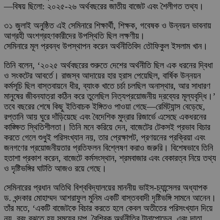
—বিষয় ছিলো: ২০২৫-২৬ অর্থবছরের জাতীয় বাজেট এবং শৈলীগত তথ্য।
৩১ জুলাই অনুষ্ঠিত এই সেমিনারে শিক্ষার্থী, শিক্ষক, গবেষক ও উন্নয়ন ভাবনায়
আগ্রহী অংশগ্রহণকারীদের উপস্থিতি ছিল লক্ষণীয়।
সেমিনারে মূল প্রবন্ধ উপস্থাপন করেন অর্থনীতিবিদ তৌফিকুল ইসলাম খান।
তিনি বলেন, ‘২০২৫ অর্থবছরের শুরুতে দেশের অর্থনীতি ছিল এক ধরনের দ্বিধা
ও সংকটের আবর্তে। রাজস্ব আদায়ের হার হ্রাস পেয়েছিল, বার্ষিক উন্নয়ন
কর্মসূচি ছিল বাস্তবায়নে ধীর, ব্যাংক খাতে চর্চা চলছিল অনাস্থার, আর সাধারণ
মানুষের জীবনযাত্রা কঠিন করে তুলেছিল নিত্যপ্রয়োজনীয় দ্রব্যের মূল্যবৃদ্ধি।’
তবে বছরের শেষে কিছু ইতিবাচক ইঙ্গিতও পাওয়া গেছে—রেমিট্যান্স বেড়েছে,
রপ্তানি আয় ঘুরে দাঁড়িয়েছে এবং বৈদেশিক মুদ্রার রিজার্ভে এসেছে একধরনের
কাঙ্ক্ষিত স্থিতিশীলতা। তিনি মনে করিয়ে দেন, বাজেটের টেকসই প্রভাব বিচার
করতে গেলে শুধুই পরিসংখ্যান নয়, তার প্রেক্ষাপট, প্রণয়নের প্রক্রিয়া এবং
জনগণের প্রয়োজনীয়তার প্রতিফলন বিশ্লেষণ করাও জরুরি। বিশেষভাবে তিনি
হতাশা প্রকাশ করেন, বাজেটে কর্মসংস্থান, শ্রমবাজার এবং বেকারত্ব নিয়ে তথ্য
ও দৃষ্টিভঙ্গির ঘাটতি আজও রয়ে গেছে।
সেমিনারের প্রধান অতিথি বিশ্ববিদ্যালয়ের মাননীয় ভাইস-চ্যান্সেলর অধ্যাপক
ড. খন্দকার মোহাম্মদ আশরাফুল মুনিম একটি বাস্তববাদী দৃষ্টিভঙ্গি সামনে আনেন।
তাঁর মতে, ‘একটি বাজেটকে বিচার করতে হলে কেবল অতীতের পরিসংখ্যান দিয়ে
নয়, বরং বুঝতে হয় সময়ের চাপ, বৈশ্বিক অর্থনীতির টানাপোড়েন, এবং দাতা