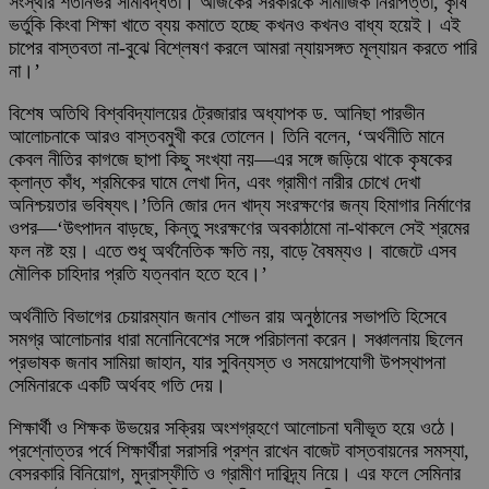
সংস্থার শর্তনির্ভর সীমাবদ্ধতা। আজকের সরকারকে সামাজিক নিরাপত্তা, কৃষি
ভর্তুকি কিংবা শিক্ষা খাতে ব্যয় কমাতে হচ্ছে কখনও কখনও বাধ্য হয়েই। এই
চাপের বাস্তবতা না-বুঝে বিশ্লেষণ করলে আমরা ন্যায়সঙ্গত মূল্যায়ন করতে পারি
না।’
বিশেষ অতিথি বিশ্ববিদ্যালয়ের ট্রেজারার অধ্যাপক ড. আনিছা পারভীন
আলোচনাকে আরও বাস্তবমুখী করে তোলেন। তিনি বলেন, ‘অর্থনীতি মানে
কেবল নীতির কাগজে ছাপা কিছু সংখ্যা নয়—এর সঙ্গে জড়িয়ে থাকে কৃষকের
ক্লান্ত কাঁধ, শ্রমিকের ঘামে লেখা দিন, এবং গ্রামীণ নারীর চোখে দেখা
অনিশ্চয়তার ভবিষ্যৎ।’তিনি জোর দেন খাদ্য সংরক্ষণের জন্য হিমাগার নির্মাণের
ওপর—‘উৎপাদন বাড়ছে, কিন্তু সংরক্ষণের অবকাঠামো না-থাকলে সেই শ্রমের
ফল নষ্ট হয়। এতে শুধু অর্থনৈতিক ক্ষতি নয়, বাড়ে বৈষম্যও। বাজেটে এসব
মৌলিক চাহিদার প্রতি যত্নবান হতে হবে।’
অর্থনীতি বিভাগের চেয়ারম্যান জনাব শোভন রায় অনুষ্ঠানের সভাপতি হিসেবে
সমগ্র আলোচনার ধারা মনোনিবেশের সঙ্গে পরিচালনা করেন। সঞ্চালনায় ছিলেন
প্রভাষক জনাব সামিয়া জাহান, যার সুবিন্যস্ত ও সময়োপযোগী উপস্থাপনা
সেমিনারকে একটি অর্থবহ গতি দেয়।
শিক্ষার্থী ও শিক্ষক উভয়ের সক্রিয় অংশগ্রহণে আলোচনা ঘনীভূত হয়ে ওঠে।
প্রশ্নোত্তর পর্বে শিক্ষার্থীরা সরাসরি প্রশ্ন রাখেন বাজেট বাস্তবায়নের সমস্যা,
বেসরকারি বিনিয়োগ, মুদ্রাস্ফীতি ও গ্রামীণ দারিদ্র্য নিয়ে। এর ফলে সেমিনার