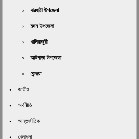
বারহাট্টা উপজেলা
মদন উপজেলা
খালিয়াজুরী
আটপাড়া উপজেলা
কেন্দুয়া
জাতীয়
অর্থনীতি
আন্তর্জাতিক
খেলাধুলা