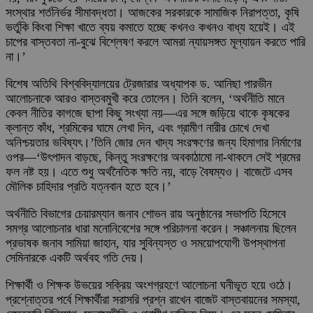
সংস্থার শর্তনির্ভর সীমাবদ্ধতা। আজকের সরকারকে সামাজিক নিরাপত্তা, কৃষি
ভর্তুকি কিংবা শিক্ষা খাতে ব্যয় কমাতে হচ্ছে কখনও কখনও বাধ্য হয়েই। এই
চাপের বাস্তবতা না-বুঝে বিশ্লেষণ করলে আমরা ন্যায়সঙ্গত মূল্যায়ন করতে পারি
না।’
বিশেষ অতিথি বিশ্ববিদ্যালয়ের ট্রেজারার অধ্যাপক ড. আনিছা পারভীন
আলোচনাকে আরও বাস্তবমুখী করে তোলেন। তিনি বলেন, ‘অর্থনীতি মানে
কেবল নীতির কাগজে ছাপা কিছু সংখ্যা নয়—এর সঙ্গে জড়িয়ে থাকে কৃষকের
ক্লান্ত কাঁধ, শ্রমিকের ঘামে লেখা দিন, এবং গ্রামীণ নারীর চোখে দেখা
অনিশ্চয়তার ভবিষ্যৎ।’তিনি জোর দেন খাদ্য সংরক্ষণের জন্য হিমাগার নির্মাণের
ওপর—‘উৎপাদন বাড়ছে, কিন্তু সংরক্ষণের অবকাঠামো না-থাকলে সেই শ্রমের
ফল নষ্ট হয়। এতে শুধু অর্থনৈতিক ক্ষতি নয়, বাড়ে বৈষম্যও। বাজেটে এসব
মৌলিক চাহিদার প্রতি যত্নবান হতে হবে।’
অর্থনীতি বিভাগের চেয়ারম্যান জনাব শোভন রায় অনুষ্ঠানের সভাপতি হিসেবে
সমগ্র আলোচনার ধারা মনোনিবেশের সঙ্গে পরিচালনা করেন। সঞ্চালনায় ছিলেন
প্রভাষক জনাব সামিয়া জাহান, যার সুবিন্যস্ত ও সময়োপযোগী উপস্থাপনা
সেমিনারকে একটি অর্থবহ গতি দেয়।
শিক্ষার্থী ও শিক্ষক উভয়ের সক্রিয় অংশগ্রহণে আলোচনা ঘনীভূত হয়ে ওঠে।
প্রশ্নোত্তর পর্বে শিক্ষার্থীরা সরাসরি প্রশ্ন রাখেন বাজেট বাস্তবায়নের সমস্যা,