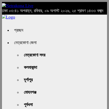
ঢাকা
০৩:৪১ অপরাহ্ন, রবিবার, ০৯ অগাস্ট ২০২৬, ২৫ শ্রাবণ ১৪৩৩ বঙ্গাব্দ
প্রচ্ছদ
নেত্রকোণা জেলা
নেত্রকোণা সদর
কলমাকান্দা
দূর্গাপুর
মোহনগঞ্জ
পূর্বধলা