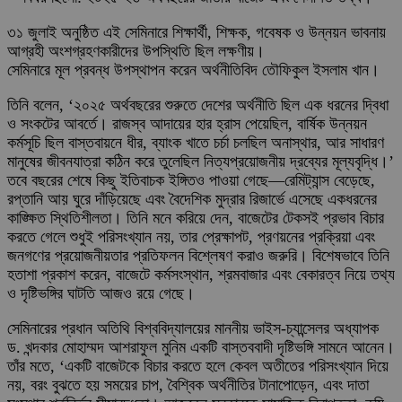
৩১ জুলাই অনুষ্ঠিত এই সেমিনারে শিক্ষার্থী, শিক্ষক, গবেষক ও উন্নয়ন ভাবনায়
আগ্রহী অংশগ্রহণকারীদের উপস্থিতি ছিল লক্ষণীয়।
সেমিনারে মূল প্রবন্ধ উপস্থাপন করেন অর্থনীতিবিদ তৌফিকুল ইসলাম খান।
তিনি বলেন, ‘২০২৫ অর্থবছরের শুরুতে দেশের অর্থনীতি ছিল এক ধরনের দ্বিধা
ও সংকটের আবর্তে। রাজস্ব আদায়ের হার হ্রাস পেয়েছিল, বার্ষিক উন্নয়ন
কর্মসূচি ছিল বাস্তবায়নে ধীর, ব্যাংক খাতে চর্চা চলছিল অনাস্থার, আর সাধারণ
মানুষের জীবনযাত্রা কঠিন করে তুলেছিল নিত্যপ্রয়োজনীয় দ্রব্যের মূল্যবৃদ্ধি।’
তবে বছরের শেষে কিছু ইতিবাচক ইঙ্গিতও পাওয়া গেছে—রেমিট্যান্স বেড়েছে,
রপ্তানি আয় ঘুরে দাঁড়িয়েছে এবং বৈদেশিক মুদ্রার রিজার্ভে এসেছে একধরনের
কাঙ্ক্ষিত স্থিতিশীলতা। তিনি মনে করিয়ে দেন, বাজেটের টেকসই প্রভাব বিচার
করতে গেলে শুধুই পরিসংখ্যান নয়, তার প্রেক্ষাপট, প্রণয়নের প্রক্রিয়া এবং
জনগণের প্রয়োজনীয়তার প্রতিফলন বিশ্লেষণ করাও জরুরি। বিশেষভাবে তিনি
হতাশা প্রকাশ করেন, বাজেটে কর্মসংস্থান, শ্রমবাজার এবং বেকারত্ব নিয়ে তথ্য
ও দৃষ্টিভঙ্গির ঘাটতি আজও রয়ে গেছে।
সেমিনারের প্রধান অতিথি বিশ্ববিদ্যালয়ের মাননীয় ভাইস-চ্যান্সেলর অধ্যাপক
ড. খন্দকার মোহাম্মদ আশরাফুল মুনিম একটি বাস্তববাদী দৃষ্টিভঙ্গি সামনে আনেন।
তাঁর মতে, ‘একটি বাজেটকে বিচার করতে হলে কেবল অতীতের পরিসংখ্যান দিয়ে
নয়, বরং বুঝতে হয় সময়ের চাপ, বৈশ্বিক অর্থনীতির টানাপোড়েন, এবং দাতা