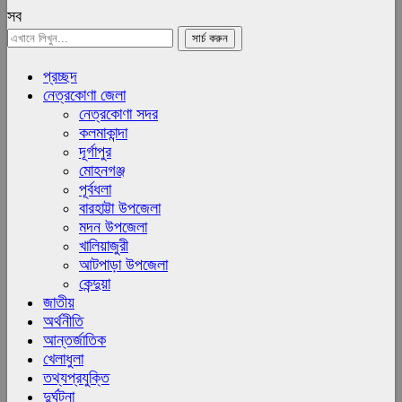
সব
প্রচ্ছদ
নেত্রকোণা জেলা
নেত্রকোণা সদর
কলমাকান্দা
দূর্গাপুর
মোহনগঞ্জ
পূর্বধলা
বারহাট্টা উপজেলা
মদন উপজেলা
খালিয়াজুরী
আটপাড়া উপজেলা
কেন্দুয়া
জাতীয়
অর্থনীতি
আন্তর্জাতিক
খেলাধুলা
তথ্যপ্রযুক্তি
দুর্ঘটনা