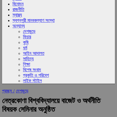
বিনোদন
রাজনীতি
স্বাস্থ্য
স্বপ্নপুরী মানবকল্যাণ সংস্থা
অন্যান্য
দেশজুড়ে
ফিচার
কৃষি
ধর্ম
আইন আদালত
সাহিত্য
শিক্ষা
বিশেষ সংবাদ
প্রকৃতি ও পরিবেশ
লাইফ স্টাইল
প্রচ্ছদ /
দেশজুড়ে
নেত্রকোণা বিশ্ববিদ্যালয়ে বাজেট ও অর্থনীতি
বিষয়ক সেমিনার অনুষ্ঠিত