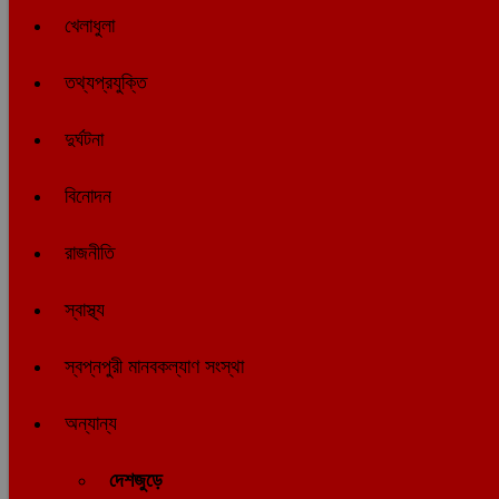
খেলাধুলা
তথ্যপ্রযুক্তি
দুর্ঘটনা
বিনোদন
রাজনীতি
স্বাস্থ্য
স্বপ্নপুরী মানবকল্যাণ সংস্থা
অন্যান্য
দেশজুড়ে