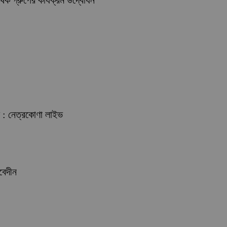
কৃষক গ্রুপের কার্যক্রম উদ্বোধন
ে : নেত্রকোণা লাইভ
বেদীন