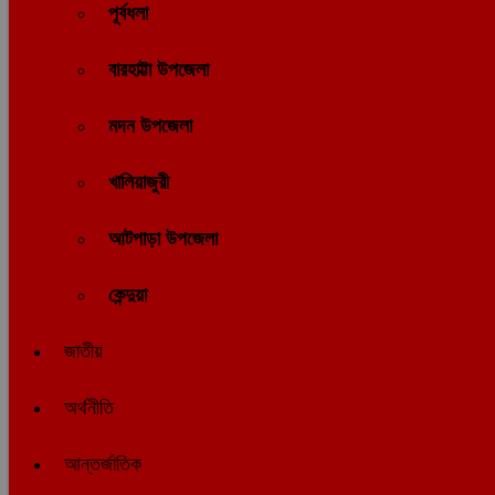
পূর্বধলা
বারহাট্টা উপজেলা
মদন উপজেলা
খালিয়াজুরী
আটপাড়া উপজেলা
কেন্দুয়া
জাতীয়
অর্থনীতি
আন্তর্জাতিক