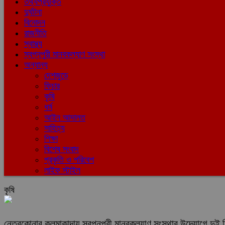
তথ্যপ্রযুক্তি
দুর্ঘটনা
বিনোদন
রাজনীতি
স্বাস্থ্য
স্বপ্নপুরী মানবকল্যাণ সংস্থা
অন্যান্য
দেশজুড়ে
ফিচার
কৃষি
ধর্ম
আইন আদালত
সাহিত্য
শিক্ষা
বিশেষ সংবাদ
প্রকৃতি ও পরিবেশ
লাইফ স্টাইল
কৃষি
নেত্রকোনার কলমাকান্দায় স্বপ্নপুরী মানবকল্যাণ সংস্থার উদ্যোগে দুই দি