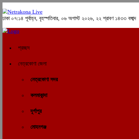
ঢাকা
০৭:১৪ পূর্বাহ্ন, বৃহস্পতিবার, ০৬ অগাস্ট ২০২৬, ২২ শ্রাবণ ১৪৩৩ বঙ্গাব্দ
প্রচ্ছদ
নেত্রকোণা জেলা
নেত্রকোণা সদর
কলমাকান্দা
দূর্গাপুর
মোহনগঞ্জ