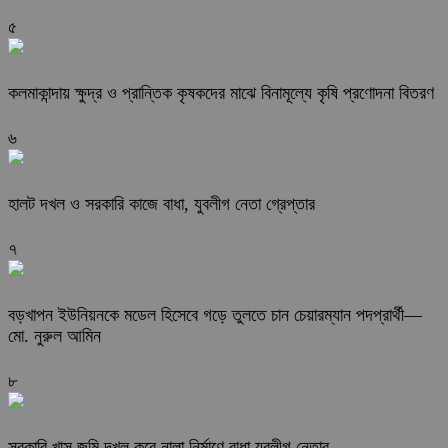
৫
কলমাকান্দায় ক্ষুদ্র ও প্রান্তিক কৃষকদের মাঝে বিনামূল্যে কৃষি প্রণোদনা বিতরণ
৬
হালট দখল ও সরকারি কাজে বাধা, যুবলীগ নেতা গ্রেপ্তার
৭
বড়খাপন ইউনিয়নকে মডেল হিসেবে গড়ে তুলতে চান চেয়ারম্যান পদপ্রার্থী—
মো. নুরুল আমিন
৮
সরকারি খাস জমি দখল করে নালা নির্মাণে বাধা যুবলীগ নেতার