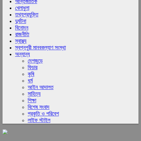
আন্তর্জাতিক
খেলাধুলা
তথ্যপ্রযুক্তি
দুর্ঘটনা
বিনোদন
রাজনীতি
স্বাস্থ্য
স্বপ্নপুরী মানবকল্যাণ সংস্থা
অন্যান্য
দেশজুড়ে
ফিচার
কৃষি
ধর্ম
আইন আদালত
সাহিত্য
শিক্ষা
বিশেষ সংবাদ
প্রকৃতি ও পরিবেশ
লাইফ স্টাইল