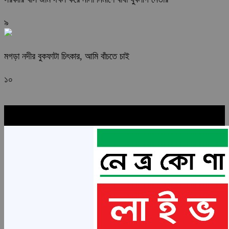
৯
মগড়া নদীর বুকফাটা চিৎকার, আমি বাঁচতে চাই
১০