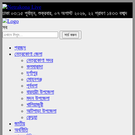
ঢাকা
০৩:১৫ পূর্বাহ্ন, শুক্রবার, ০৭ অগাস্ট ২০২৬, ২২ শ্রাবণ ১৪৩৩ বঙ্গাব্দ
সব
প্রচ্ছদ
নেত্রকোণা জেলা
নেত্রকোণা সদর
কলমাকান্দা
দূর্গাপুর
মোহনগঞ্জ
পূর্বধলা
বারহাট্টা উপজেলা
মদন উপজেলা
খালিয়াজুরী
আটপাড়া উপজেলা
কেন্দুয়া
জাতীয়
অর্থনীতি