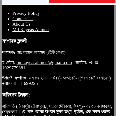
Privacy Policy
Contact Us
About Us
Md Kayeas Ahmed
সম্পাদক মন্ডলী
সম্পাদক:
মোঃ কায়েশ আহমেদ (
পিভিএমএস
)
ই-মেইল:
mdkayeasahmed@gmail.com
মোবাইল: +880
1929779381
উপদেষ্টা সম্পাদক:
এম জে হাসান নির্ঝর (এডভোকেট- সুপ্রিম কোর্ট বাংলাদেশ)
+880 1811-699225
অফিসের ঠিকানা:
হাড়িগাতি (চিয়ারপুরী চৌরাস্তা),( সততা টেলিকম),বিষমপুর- ২৪৩০ কলমাকান্দা,
নেত্রকোণা।
যে কোন ধরনের অপরাধ মূলক তথ্য, দূর্ঘটনা, এবং সকল ধরনের