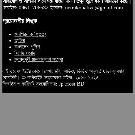
অভিযোগ ও আপনার পাশে ঘটে যাওয়া নানান তথ্য তুলে ধরুন আমাদের কাছে।
মোবাইল: 09611706632 ইমেইল: netrakonalive@gmail.com
প্রয়োজনীয় লিঙ্ক
জনপ্রিয় ব্যক্তিত্ব
দুর্ঘটনা
বাংলাদেশ পুলিশ
বিশেষ সংবাদ
স্বপ্নপুরী মানবকল্যাণ সংস্থা
এই ওয়েবসাইটের কোনো লেখা, ছবি, অডিও, ভিডিও অনুমতি ছাড়া ব্যবহার
বেআইনি। © কপিরাইট নেত্রকোণা লাইভ, ২০২০-২০২৫
ডিজাইন ও কারিগরি সহযোগিতায়:
Jp Host BD