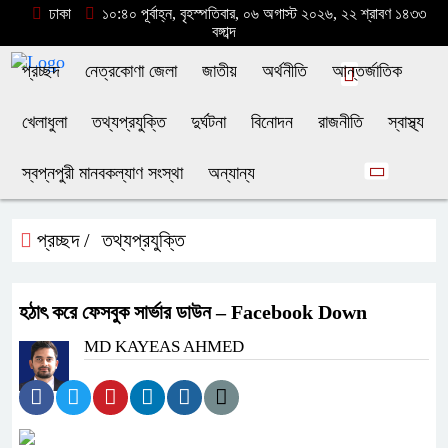
ঢাকা
১০:৪০ পূর্বাহ্ন, বৃহস্পতিবার, ০৬ অগাস্ট ২০২৬, ২২ শ্রাবণ ১৪৩৩
বঙ্গাব্দ
প্রচ্ছদ
নেত্রকোণা জেলা
জাতীয়
অর্থনীতি
আন্তর্জাতিক
খেলাধুলা
তথ্যপ্রযুক্তি
দুর্ঘটনা
বিনোদন
রাজনীতি
স্বাস্থ্য
স্বপ্নপুরী মানবকল্যাণ সংস্থা
অন্যান্য
প্রচ্ছদ /
তথ্যপ্রযুক্তি
হঠাৎ করে ফেসবুক সার্ভার ডাউন – Facebook Down
MD KAYEAS AHMED