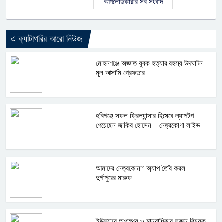
আপলোডকারীর সব সংবাদ
এ ক্যাটাগরির আরো নিউজ
মোহনগঞ্জে অজ্ঞাত যুবক হত্যার রহস্য উদঘাটন
মূল আসামি গ্রেফতার
হবিগঞ্জে সফল ফ্রিল্যান্সার হিসেবে ল্যাপটপ
পেয়েছেন জাকির হোসেন – নেত্রকোণা লাইভ
আমাদের নেত্রকোনা’ অ্যাপ তৈরি করল
দুর্গাপুরের মারুফ
ইউল্যাবে অপতথ্য ও মানবাধিকার লঙ্ঘন বিষয়ক