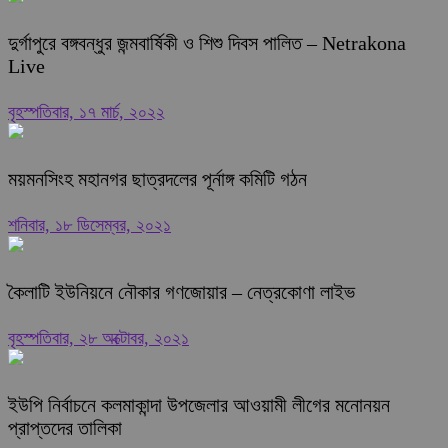
দুর্গাপুরে বঙ্গবন্ধুর জন্মবার্ষিকী ও শিশু দিবস পালিত – Netrakona
Live
বৃহস্পতিবার, ১৭ মার্চ, ২০২২
ময়মনসিংহ মহানগর ছাত্রদলের পূর্নাঙ্গ কমিটি গঠন
শনিবার, ১৮ ডিসেম্বর, ২০২১
কৈলাটি ইউনিয়নে নৌকার গণজোয়ার – নেত্রকোণা লাইভ
বৃহস্পতিবার, ২৮ অক্টোবর, ২০২১
ইউপি নির্বাচনে কলমাকান্দা উপজেলার আওয়ামী লীগের মনোনয়ন
প্রাপ্তদের তালিকা