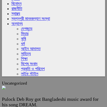
বিনোদন
রাজনীতি
স্বাস্থ্য
স্বপ্নপুরী মানবকল্যাণ সংস্থা
অন্যান্য
দেশজুড়ে
ফিচার
কৃষি
ধর্ম
আইন আদালত
সাহিত্য
শিক্ষা
বিশেষ সংবাদ
প্রকৃতি ও পরিবেশ
লাইফ স্টাইল
Uncategorized
Pulock Deb Roy got Bangladeshi music award for
his song DREAM.