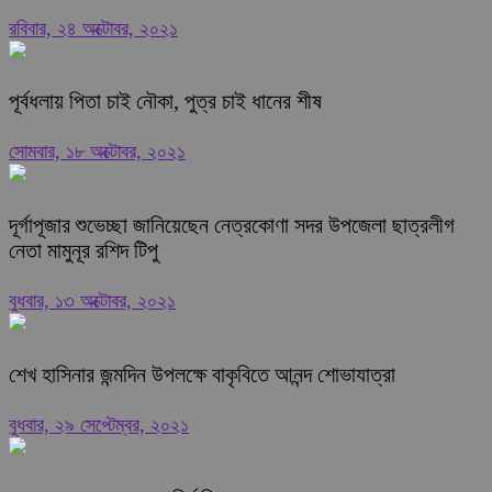
রবিবার, ২৪ অক্টোবর, ২০২১
পূর্বধলায় পিতা চাই নৌকা, পুত্র চাই ধানের শীষ
সোমবার, ১৮ অক্টোবর, ২০২১
দূর্গাপূজার শুভেচ্ছা জানিয়েছেন নেত্রকোণা সদর উপজেলা ছাত্রলীগ
নেতা মামুনূর রশিদ টিপু
বুধবার, ১৩ অক্টোবর, ২০২১
শেখ হাসিনার জন্মদিন উপলক্ষে বাকৃবিতে আনন্দ শোভাযাত্রা
বুধবার, ২৯ সেপ্টেম্বর, ২০২১