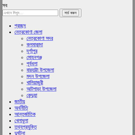
সব
প্রচ্ছদ
নেত্রকোণা জেলা
নেত্রকোণা সদর
কলমাকান্দা
দূর্গাপুর
মোহনগঞ্জ
পূর্বধলা
বারহাট্টা উপজেলা
মদন উপজেলা
খালিয়াজুরী
আটপাড়া উপজেলা
কেন্দুয়া
জাতীয়
অর্থনীতি
আন্তর্জাতিক
খেলাধুলা
তথ্যপ্রযুক্তি
দুর্ঘটনা