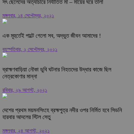
সৎ ছেলেদের অত্যাচারে নির্যাতিত মা – মায়ের ঘরে তালা
মঙ্গলবার, ১৪ সেপ্টেম্বর, ২০২১
এক মূহুর্তেই পাল্টে গেলো সব, অদ্ভুত জীবন আমাদের !
বৃহস্পতিবার, ২ সেপ্টেম্বর, ২০২১
ব্রাহ্মণবাড়িয়া নৌকা ডুবি ঘটনার নিহতদের উদ্ধার কাজে ছিল
নেত্রকোণার মান্না
রবিবার, ২৯ আগস্ট, ২০২১
দেশের প্রথম ময়মনসিংহে ব্রহ্মপুত্র নদীর ওপর নির্মিত হবে সিডনি
হারবার আদলের স্টিল সেতু
মঙ্গলবার, ২৪ আগস্ট, ২০২১