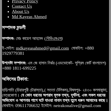
Privacy Policy
Contact Us
About Us
Md Kayeas Ahmed
সম্পাদক মন্ডলী
সম্পাদক:
মোঃ কায়েশ আহমেদ (
পিভিএমএস
)
ই-মেইল:
mdkayeasahmed@gmail.com
মোবাইল: +880
1929779381
উপদেষ্টা সম্পাদক:
এম জে হাসান নির্ঝর (এডভোকেট- সুপ্রিম কোর্ট বাংলাদেশ)
+880 1811-699225
অফিসের ঠিকানা:
হাড়িগাতি (চিয়ারপুরী চৌরাস্তা),( সততা টেলিকম),বিষমপুর- ২৪৩০ কলমাকান্দা,
নেত্রকোণা।
যে কোন ধরনের অপরাধ মূলক তথ্য, দূর্ঘটনা, এবং সকল ধরনের
অভিযোগ ও আপনার পাশে ঘটে যাওয়া নানান তথ্য তুলে ধরুন আমাদের কাছে।
মোবাইল: 09611706632 ইমেইল: netrakonalive@gmail.com