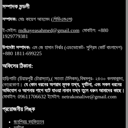
সম্পাদক মন্ডলী
সম্পাদক:
মোঃ কায়েশ আহমেদ (
পিভিএমএস
)
ই-মেইল:
mdkayeasahmed@gmail.com
মোবাইল: +880
1929779381
উপদেষ্টা সম্পাদক:
এম জে হাসান নির্ঝর (এডভোকেট- সুপ্রিম কোর্ট বাংলাদেশ)
+880 1811-699225
অফিসের ঠিকানা:
হাড়িগাতি (চিয়ারপুরী চৌরাস্তা),( সততা টেলিকম),বিষমপুর- ২৪৩০ কলমাকান্দা,
নেত্রকোণা।
যে কোন ধরনের অপরাধ মূলক তথ্য, দূর্ঘটনা, এবং সকল ধরনের
অভিযোগ ও আপনার পাশে ঘটে যাওয়া নানান তথ্য তুলে ধরুন আমাদের কাছে।
মোবাইল: 09611706632 ইমেইল: netrakonalive@gmail.com
প্রয়োজনীয় লিঙ্ক
জনপ্রিয় ব্যক্তিত্ব
দুর্ঘটনা