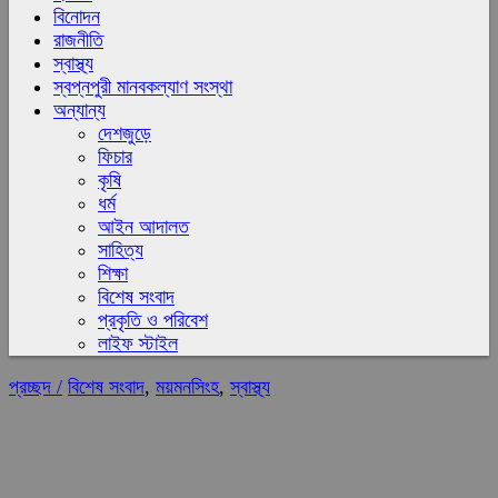
বিনোদন
রাজনীতি
স্বাস্থ্য
স্বপ্নপুরী মানবকল্যাণ সংস্থা
অন্যান্য
দেশজুড়ে
ফিচার
কৃষি
ধর্ম
আইন আদালত
সাহিত্য
শিক্ষা
বিশেষ সংবাদ
প্রকৃতি ও পরিবেশ
লাইফ স্টাইল
প্রচ্ছদ /
বিশেষ সংবাদ
,
ময়মনসিংহ
,
স্বাস্থ্য