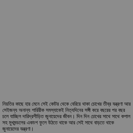
নিয়তির কাছে হার মেনে সেই কোটর থেকে বেরিয়ে থাকা চোখের তীব্র যন্ত্রণা আর
সেইজন্য অনান্য শারিরীক সমস্যাকেই নিত্যদিনের সঙ্গী করে বছরের পর বছর
চলে যাচ্ছিল দারিদ্রপীড়িত জুনায়েদের জীবন। দিন দিন চোখের সাথে সাথে কপাল
সহ মুখমন্ডলের একাংশ ফুলে উঠতে থাকে আর সেই সাথে বাড়তে থাকে
জুনায়েদের যন্ত্রণা।