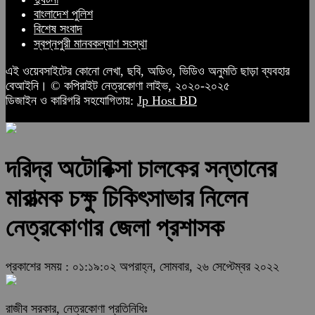
বাংলাদেশ পুলিশ
বিশেষ সংবাদ
স্বপ্নপুরী মানবকল্যাণ সংস্থা
এই ওয়েবসাইটের কোনো লেখা, ছবি, অডিও, ভিডিও অনুমতি ছাড়া ব্যবহার
বেআইনি। © কপিরাইট নেত্রকোণা লাইভ, ২০২০-২০২৫
ডিজাইন ও কারিগরি সহযোগিতায়:
Jp Host BD
দরিদ্র অটোরিক্সা চালকের সন্তানের
মারাত্মক চক্ষু চিকিৎসাভার নিলেন
নেত্রকোণার জেলা প্রশাসক
প্রকাশের সময় : ০১:১৯:০২ অপরাহ্ন, সোমবার, ২৬ সেপ্টেম্বর ২০২২
রাজীব সরকার, নেত্রকোণা প্রতিনিধিঃ