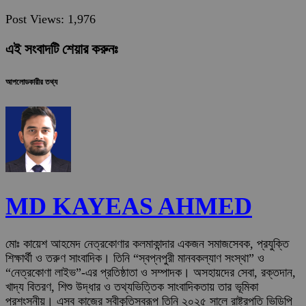
Post Views:
1,976
এই সংবাদটি শেয়ার করুনঃ
আপলোডকারীর তথ্য
MD KAYEAS AHMED
মোঃ কায়েশ আহমেদ নেত্রকোণার কলমাকান্দার একজন সমাজসেবক, প্রযুক্তি
শিক্ষার্থী ও তরুণ সাংবাদিক। তিনি “স্বপ্নপুরী মানবকল্যাণ সংস্থা” ও
“নেত্রকোণা লাইভ”-এর প্রতিষ্ঠাতা ও সম্পাদক। অসহায়দের সেবা, রক্তদান,
খাদ্য বিতরণ, শিশু উদ্ধার ও তথ্যভিত্তিক সাংবাদিকতায় তার ভূমিকা
প্রশংসনীয়। এসব কাজের স্বীকৃতিস্বরূপ তিনি ২০২৫ সালে রাষ্ট্রপতি ভিডিপি