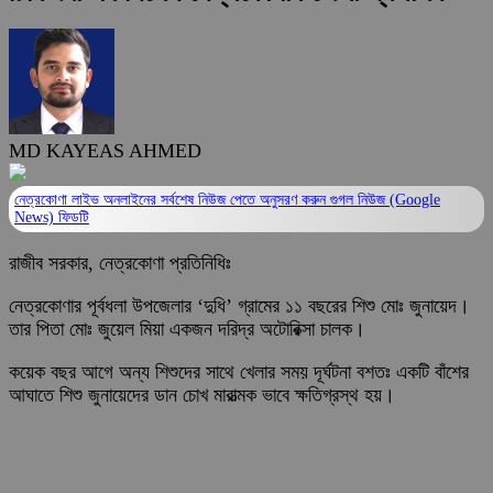
MD KAYEAS AHMED
নেত্রকোণা লাইভ অনলাইনের সর্বশেষ নিউজ পেতে অনুসরণ করুন
গুগল নিউজ (Google
News)
ফিডটি
রাজীব সরকার, নেত্রকোণা প্রতিনিধিঃ
নেত্রকোণার পূর্বধলা উপজেলার ‘দুধি’ গ্রামের ১১ বছরের শিশু মোঃ জুনায়েদ।
তার পিতা মোঃ জুয়েল মিয়া একজন দরিদ্র অটোরিক্সা চালক।
কয়েক বছর আগে অন্য শিশুদের সাথে খেলার সময় দূর্ঘটনা বশতঃ একটি বাঁশের
আঘাতে শিশু জুনায়েদের ডান চোখ মারাত্মক ভাবে ক্ষতিগ্রস্থ হয়।