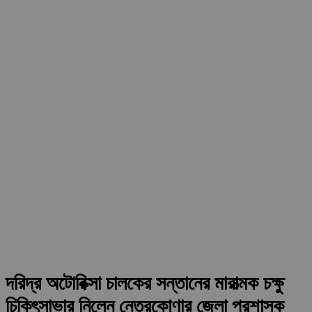
দরিদ্র অটোরিক্সা চালকের সন্তানের মারাত্মক চক্ষু
চিকিৎসাভার নিলেন নেত্রকোণার জেলা প্রশাসক