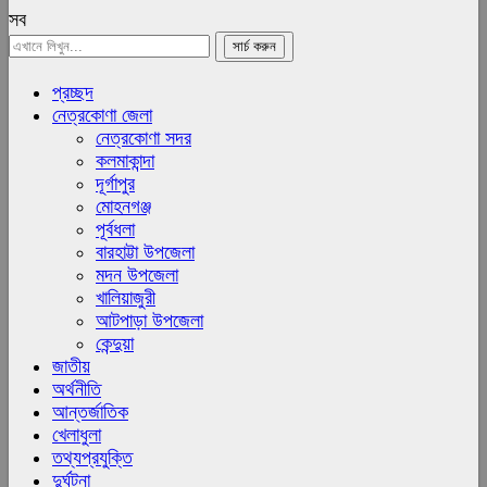
সব
প্রচ্ছদ
নেত্রকোণা জেলা
নেত্রকোণা সদর
কলমাকান্দা
দূর্গাপুর
মোহনগঞ্জ
পূর্বধলা
বারহাট্টা উপজেলা
মদন উপজেলা
খালিয়াজুরী
আটপাড়া উপজেলা
কেন্দুয়া
জাতীয়
অর্থনীতি
আন্তর্জাতিক
খেলাধুলা
তথ্যপ্রযুক্তি
দুর্ঘটনা