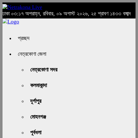
ঢাকা
০৩:১৭ অপরাহ্ন, রবিবার, ০৯ অগাস্ট ২০২৬, ২৫ শ্রাবণ ১৪৩৩ বঙ্গাব্দ
প্রচ্ছদ
নেত্রকোণা জেলা
নেত্রকোণা সদর
কলমাকান্দা
দূর্গাপুর
মোহনগঞ্জ
পূর্বধলা