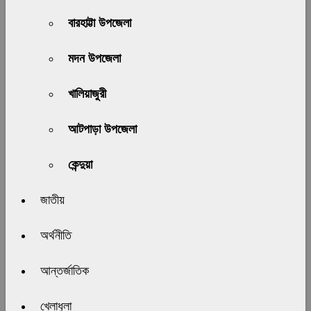
বারহাট্টা উপজেলা
মদন উপজেলা
খালিয়াজুরী
আটপাড়া উপজেলা
কেন্দুয়া
জাতীয়
অর্থনীতি
আন্তর্জাতিক
খেলাধুলা