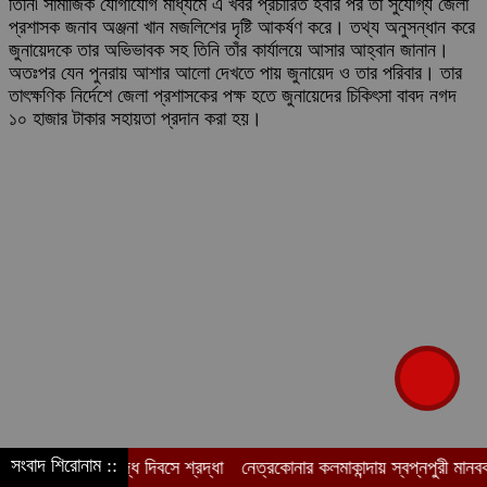
তিনি৷ সামাজিক যোগাযোগ মাধ্যমে এ খবর প্রচারিত হবার পর তা সুযোগ্য জেলা
প্রশাসক জনাব অঞ্জনা খান মজলিশের দৃষ্টি আকর্ষণ করে। তথ্য অনুসন্ধান করে
জুনায়েদকে তার অভিভাবক সহ তিনি তাঁর কার্যালয়ে আসার আহ্বান জানান।
অতঃপর যেন পুনরায় আশার আলো দেখতে পায় জুনায়েদ ও তার পরিবার। তার
তাৎক্ষণিক নির্দেশে জেলা প্রশাসকের পক্ষ হতে জুনায়েদের চিকিৎসা বাবদ নগদ
১০ হাজার টাকার সহায়তা প্রদান করা হয়।
সংবাদ শিরোনাম ::
জিরপুর যুদ্ধ দিবসে শ্রদ্ধা
নেত্রকোনার কলমাকান্দায় স্বপ্নপুরী মানবকল্যাণ সংস্