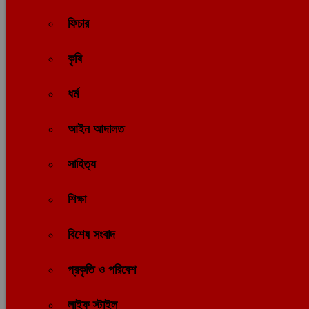
ফিচার
কৃষি
ধর্ম
আইন আদালত
সাহিত্য
শিক্ষা
বিশেষ সংবাদ
প্রকৃতি ও পরিবেশ
লাইফ স্টাইল