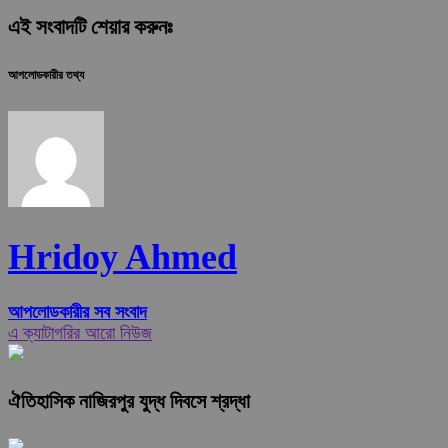
এই সংবাদটি শেয়ার করুনঃ
আপলোডকারীর তথ্য
Hridoy Ahmed
আপলোডকারীর সব সংবাদ
এ ক্যাটাগরির আরো নিউজ
ঐতিহাসিক নাজিরপুর যুদ্ধ দিবসে শ্রদ্ধা