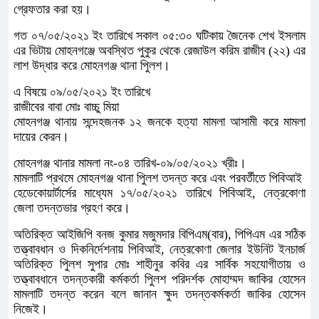
গ্রেফতার করা হয়।
গত ০৭/০৫/২০২১ ইং তারিখে সকাল ০৫:৩০ ঘটিকায় জৈনেক শেখ ইসলাম
এর ভিটায় মোহনগঞ্জে অবস্থিত পুকুর থেকে রেজাউল করিম রাজীব (২২) এর
লাশ উদ্ধার করে মোহনগঞ্জ থানা পুিলশ।
এ বিষয়ে ০৯/০৫/২০২১ ইং তারিখে
রাজীবের বাবা মোঃ বাচ্চু মিয়া
মোহনগঞ্জ থানায় সন্দেহজনক ১২ জনকে হত্যা মামলা আসামী করে মামলা
দায়ের কেরন।
মোহনগঞ্জ থানার মামলা নং-০৪ তারিখ-০৯/০৫/২০২১ খ্রীঃ।
মামলাটি প্রথমে মোহনগঞ্জ থানা পুিলশ তদন্ত করে এবং পরবর্তীতে পিবিআই
হেডেকোয়ার্টার্সের মাধ্যেম ১৭/০৫/২০২১ তারিখে পিবিআই, নেত্রকোণা
জেলা তদন্তভার গ্রহণ করে।
অতিরিক্ত আইজিপি বনজ কুমার মজুমদার বিপিএম(বার), পিপিএম এর সঠিক
তত্ত্বাবধান ও দিকনির্দেশনায় পিবিআই, নেত্রকোণা জেলার ইউনিট ইনচার্জ
অতিরিক্ত পুিলশ সুপার মোঃ শাহীনুর কবির এর সার্বিক সহযোগীতায় ও
তত্ত্বাবধানে তদন্তকারী কর্মকর্তা পুিলশ পরিদর্শক মোহাম্মদ জাকির হোসেন
মামলাটি তদন্ত করেন বলে জানান ক্ষুদ তদন্তকর্মকর্তা জাকির হোসেন
নিজেই।