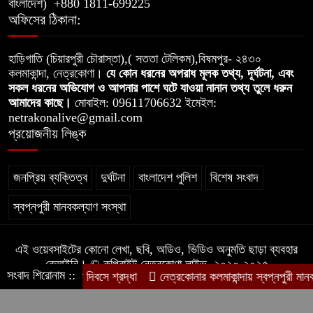
বাংলাদেশ) +880 1811-699225
অফিসের ঠিকানা:
হাড়িগাতি (চিয়ারপুরী চৌরাস্তা),( সততা টেলিকম),বিষমপুর- ২৪৩০
কলমাকান্দা, নেত্রকোণা।
যে কোন ধরনের অপরাধ মূলক তথ্য, দূর্ঘটনা, এবং
সকল ধরনের অভিযোগ ও আপনার পাশে ঘটে যাওয়া নানান তথ্য তুলে ধরুন
আমাদের কাছে।
মোবাইল: 09611706632 ইমেইল:
netrakonalive@gmail.com
প্রয়োজনীয় লিঙ্ক
জনপ্রিয় ব্যক্তিত্ব
দুর্ঘটনা
বাংলাদেশ পুলিশ
বিশেষ সংবাদ
স্বপ্নপুরী মানবকল্যাণ সংস্থা
এই ওয়েবসাইটের কোনো লেখা, ছবি, অডিও, ভিডিও অনুমতি ছাড়া ব্যবহার
বেআইনি। © কপিরাইট নেত্রকোণা লাইভ, ২০২০-২০২৫
সংবাদ শিরোনাম ::
ক নাজিরপুর যুদ্ধ দিবসে শ্রদ্ধা
নেত্রকোনার কলমাকান্দায় স্বপ্নপুরী মানবকল্
ডিজাইন ও কারিগরি সহযোগিতায়:
Jp Host BD