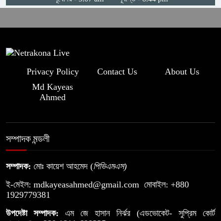
মগড়া নদীর বুকফাটা চিৎকার, আমি বাঁচতে
চাই
Privacy Policy
Contact Us
About Us
Md Kayeas
Ahmed
সম্পাদক মন্ডলী
সম্পাদক:
মোঃ কায়েশ আহমেদ (
পিভিএমএস
)
ই-মেইল:
mdkayeasahmed@gmail.com
মোবাইল: +880
1929779381
উপদেষ্টা সম্পাদক:
এম জে হাসান নির্ঝর (এডভোকেট- সুপ্রিম কোর্ট