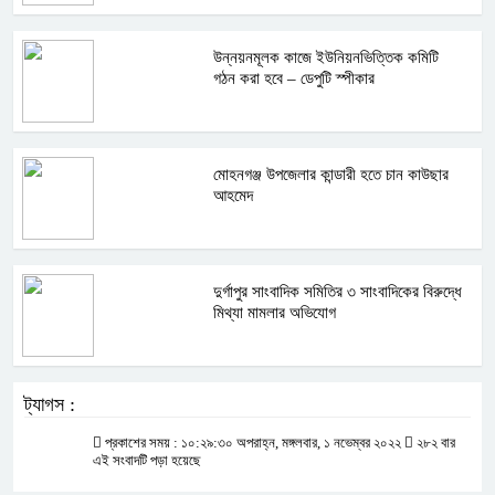
উন্নয়নমূলক কাজে ইউনিয়নভিত্তিক কমিটি
গঠন করা হবে – ডেপুটি স্পীকার
মোহনগঞ্জ উপজেলার কান্ডারী হতে চান কাউছার
আহমেদ
দুর্গাপুর সাংবাদিক সমিতির ৩ সাংবাদিকের বিরুদ্ধে
মিথ্যা মামলার অভিযোগ
ট্যাগস :
প্রকাশের সময় : ১০:২৯:৩০ অপরাহ্ন, মঙ্গলবার, ১ নভেম্বর ২০২২
২৮২ বার
এই সংবাদটি পড়া হয়েছে