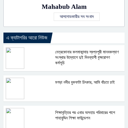
Mahabub Alam
আপলোডকারীর সব সংবাদ
এ ক্যাটাগরির আরো নিউজ
নেত্রকোনার কলমাকান্দায় স্বপ্নপুরী মানবকল্যাণ
সংস্থার উদ্যোগে দুই দিনব্যাপী বৃক্ষরোপণ
কর্মসূচি
মগড়া নদীর বুকফাটা চিৎকার, আমি বাঁচতে চাই
শিক্ষাবৃত্তির পর এবার অসহায় পরিবারের পাশে
শাহাবুদ্দিন শিক্ষা ফাউন্ডেশন