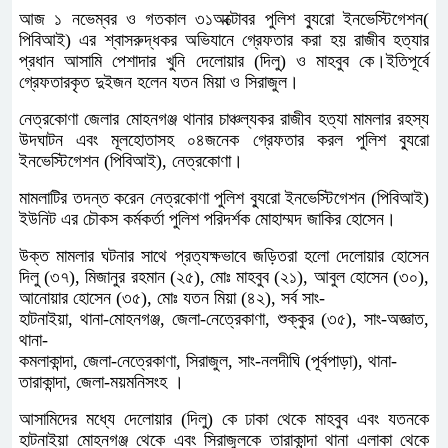
আজ ১ নভেম্বর ও গতকাল ৩১অক্টোবর পুলিশ ব্যুরো ইনভেস্টিগেশন(
পিবিআই) এর শ্বাসরুদ্ধকর অভিযানে গ্রেফতার করা হয় রাজীব হত্যার
প্রধান আসামি পেশাদার খুনি দেলোয়ার (দিলু) ও মাহবুব কে।ইতিপূর্বে
গ্রেফতারকৃত দুইজন হলেন যতন মিয়া ও সিরাজুল।
নেত্রকোণা জেলার মোহনগঞ্জ থানার চাঞ্চল্যকর রাজীব হত্যা মামলার রহস্য
উদঘাটন এবং মূলহোতাসহ ০৪জনেক গ্রেফতার করল পুলিশ ব্যুরো
ইনভেস্টিগেশন (পিবিআই), নেত্রকোণা।
মামলাটির তদন্ত করেন নেত্রকোণা পুলিশ ব্যুরো ইনভেস্টিগেশন (পিবিআই)
ইউনিট এর চৌকস কর্মকর্তা পুলিশ পরিদর্শক মোহাম্মদ জাকির হোসেন।
উক্ত মামলার ঘটনার সাথে প্রত্যক্ষভাবে জড়িতরা হলো দেলোয়ার হােসেন
দিলু (৩৭), মিজানুর রহমান (২৫), মোঃ মাহবুব (২১), আবুল হােসেন (৩০),
আনোয়ার হােসেন (৩৫), মোঃ যতন মিয়া (৪২), সর্ব সাং-
হাটনাইয়া, থানা-মোহনগঞ্জ, জেলা-নেত্রেকাণা, শুক্কুর (৩৫), সাং-অজ্ঞাত,
থানা-
কমলাকান্দা, জেলা-নেত্রেকাণা, সিরাজুল, সাং-নলদীঘি (পূর্বপাড়া), থানা-
তারাকান্দা, জেলা-ময়মনিসংহ ।
আসামিদের মধ্যে দেলোয়ার (দিলু) কে ঢাকা থেকে মাহবুব এবং যতনকে
হাটনাইয়া মোহনগঞ্জ থেকে এবং সিরাজুলকে তারাকান্দা থানা এলাকা থেকে