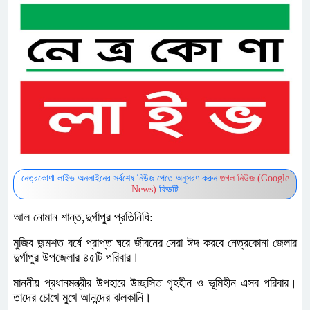
নেত্রকোণা লাইভ অনলাইনের সর্বশেষ নিউজ পেতে অনুসরণ করুন
গুগল নিউজ (Google
News)
ফিডটি
আল নোমান শান্ত,দুর্গাপুর প্রতিনিধি:
মুজিব জন্মশত বর্ষে প্রাপ্ত ঘরে জীবনের সেরা ঈদ করবে নেত্রকোনা জেলার
দুর্গাপুর উপজেলার ৪৫টি পরিবার।
মাননীয় প্রধানমন্ত্রীর উপহারে উচ্ছসিত গৃহহীন ও ভূমিহীন এসব পরিবার।
তাদের চোখে মুখে আনন্দের ঝলকানি।