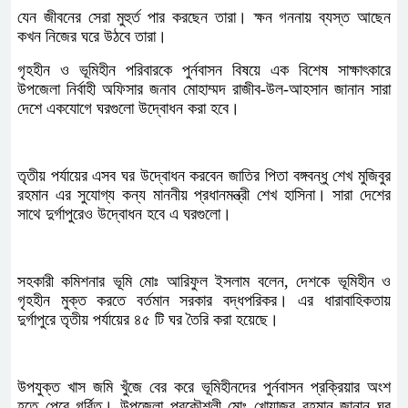
যেন জীবনের সেরা মুহুর্ত পার করছেন তারা। ক্ষন গননায় ব্যস্ত আছেন
কখন নিজের ঘরে উঠবে তারা।
গৃহহীন ও ভূমিহীন পরিবারকে পুর্নবাসন বিষয়ে এক বিশেষ সাক্ষাৎকারে
উপজেলা নির্বাহী অফিসার জনাব মোহাম্মদ রাজীব-উল-আহসান জানান সারা
দেশে একযোগে ঘরগুলো উদ্বোধন করা হবে।
তৃতীয় পর্যায়ের এসব ঘর উদ্বোধন করবেন জাতির পিতা বঙ্গবন্ধু শেখ মুজিবুর
রহমান এর সুযোগ্য কন্য মাননীয় প্রধানমন্ত্রী শেখ হাসিনা। সারা দেশের
সাথে দুর্গাপুরেও উদ্বোধন হবে এ ঘরগুলো।
সহকারী কমিশনার ভূমি মোঃ আরিফুল ইসলাম বলেন, দেশকে ভূমিহীন ও
গৃহহীন মুক্ত করতে বর্তমান সরকার বদ্ধপরিকর। এর ধারাবাহিকতায়
দুর্গাপুরে তৃতীয় পর্যায়ের ৪৫ টি ঘর তৈরি করা হয়েছে।
উপযুক্ত খাস জমি খুঁজে বের করে ভূমিহীনদের পুর্নবাসন প্রক্রিয়ার অংশ
হতে পেরে গর্বিত। উপজেলা প্রকৌশলী মোঃ খোয়াজুর রহমান জানান ঘর