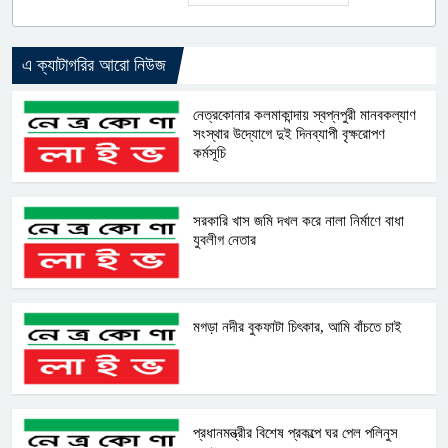
এ ক্যাটাগরির আরো নিউজ
নেত্রকোনার কলমাকান্দায় স্বপ্নপুরী মানবকল্যাণ
সংস্থার উদ্যোগে দুই দিনব্যাপী বৃক্ষরোপণ
কর্মসূচি
সরকারি খাস জমি দখল করে নালা নির্মাণে বাধা
যুবলীগ নেতার
মগড়া নদীর বুকফাটা চিৎকার, আমি বাঁচতে চাই
প্রধানমন্ত্রীর বিশেষ প্রকল্পে ঘর পেল পলিনুস