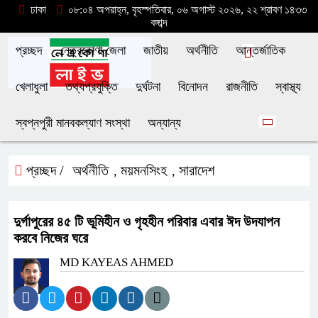
ঢাকা
০৮:০৪ অপরাহ্ন, বৃহস্পতিবার, ০৬ অগাস্ট ২০২৬, ২২ শ্রাবণ ১৪৩৩
বঙ্গাব্দ
প্রচ্ছদ
নেত্রকোণা জেলা
জাতীয়
অর্থনীতি
আন্তর্জাতিক
খেলাধুলা
তথ্যপ্রযুক্তি
দুর্ঘটনা
বিনোদন
রাজনীতি
স্বাস্থ্য
স্বপ্নপুরী মানবকল্যাণ সংস্থা
অন্যান্য
প্রচ্ছদ /
অর্থনীতি
ময়মনসিংহ
সারাদেশ
,
,
দুর্গাপুরের ৪৫ টি ভূমিহীন ও গৃহহীন পরিবার এবার ঈদ উদযাপন
করবে নিজের ঘরে
MD KAYEAS AHMED