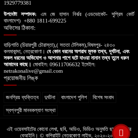
1929779381
উপদেষ্টা সম্পাদক:
এম জে হাসান নির্ঝর (এডভোকেট- সুপ্রিম কোর্ট
বাংলাদেশ) +880 1811-699225
অফিসের ঠিকানা:
হাড়িগাতি (চিয়ারপুরী চৌরাস্তা),( সততা টেলিকম),বিষমপুর- ২৪৩০
কলমাকান্দা, নেত্রকোণা।
যে কোন ধরনের অপরাধ মূলক তথ্য, দূর্ঘটনা, এবং
সকল ধরনের অভিযোগ ও আপনার পাশে ঘটে যাওয়া নানান তথ্য তুলে ধরুন
আমাদের কাছে।
মোবাইল: 09611706632 ইমেইল:
netrakonalive@gmail.com
প্রয়োজনীয় লিঙ্ক
জনপ্রিয় ব্যক্তিত্ব
দুর্ঘটনা
বাংলাদেশ পুলিশ
বিশেষ সংবাদ
স্বপ্নপুরী মানবকল্যাণ সংস্থা
এই ওয়েবসাইটের কোনো লেখা, ছবি, অডিও, ভিডিও অনুমতি ছাড়া ব্যবহার
বেআইনি। © কপিরাইট নেত্রকোণা লাইভ, ২০২০-২০২৫