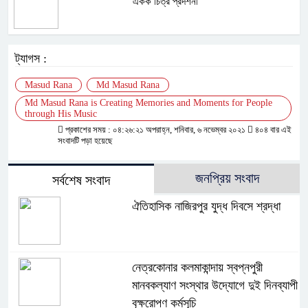
একক চিত্র প্রদর্শনী
ট্যাগস :
Masud Rana
Md Masud Rana
Md Masud Rana is Creating Memories and Moments for People
through His Music
প্রকাশের সময় : ০৪:২৬:২১ অপরাহ্ন, শনিবার, ৬ নভেম্বর ২০২১
৪০৪ বার এই
সংবাদটি পড়া হয়েছে
জনপ্রিয় সংবাদ
সর্বশেষ সংবাদ
ঐতিহাসিক নাজিরপুর যুদ্ধ দিবসে শ্রদ্ধা
নেত্রকোনার কলমাকান্দায় স্বপ্নপুরী
মানবকল্যাণ সংস্থার উদ্যোগে দুই দিনব্যাপী
বৃক্ষরোপণ কর্মসূচি