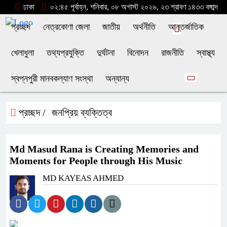
ঢাকা
০২:৪৫ পূর্বাহ্ন, শনিবার, ০৮ অগাস্ট ২০২৬, ২৩ শ্রাবণ ১৪৩৩ বঙ্গাব্দ
প্রচ্ছদ
নেত্রকোণা জেলা
জাতীয়
অর্থনীতি
আন্তর্জাতিক
খেলাধুলা
তথ্যপ্রযুক্তি
দুর্ঘটনা
বিনোদন
রাজনীতি
স্বাস্থ্য
স্বপ্নপুরী মানবকল্যাণ সংস্থা
অন্যান্য
প্রচ্ছদ /
জনপ্রিয় ব্যক্তিত্ব
Md Masud Rana is Creating Memories and
Moments for People through His Music
MD KAYEAS AHMED