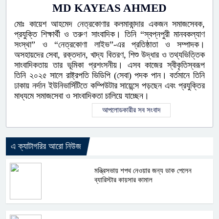
MD KAYEAS AHMED
মোঃ কায়েশ আহমেদ নেত্রকোণার কলমাকান্দার একজন সমাজসেবক,
প্রযুক্তি শিক্ষার্থী ও তরুণ সাংবাদিক। তিনি “স্বপ্নপুরী মানবকল্যাণ
সংস্থা” ও “নেত্রকোণা লাইভ”-এর প্রতিষ্ঠাতা ও সম্পাদক।
অসহায়দের সেবা, রক্তদান, খাদ্য বিতরণ, শিশু উদ্ধার ও তথ্যভিত্তিক
সাংবাদিকতায় তার ভূমিকা প্রশংসনীয়। এসব কাজের স্বীকৃতিস্বরূপ
তিনি ২০২৫ সালে রাষ্ট্রপতি ভিডিপি (সেবা) পদক পান। বর্তমানে তিনি
ঢাকায় নর্দান ইউনিভার্সিটিতে কম্পিউটার সায়েন্সে পড়ছেন এবং প্রযুক্তির
মাধ্যমে সমাজসেবা ও সাংবাদিকতা চালিয়ে যাচ্ছেন।
আপলোডকারীর সব সংবাদ
এ ক্যাটাগরির আরো নিউজ
মন্ত্রিসভায় শপথ নেওয়ার জন্য ডাক পেলেন
ব্যারিস্টার কায়সার কামাল