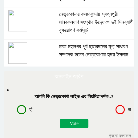
নেত্রকোনার কলমাকান্দায় স্বপ্নপুরী
মানবকল্যাণ সংস্থার উদ্যোগে দুই দিনব্যাপী
বৃক্ষরোপণ কর্মসূচি
ঢাকা মহানগর পূর্ব ছাত্রদলের যুগ্ম সাধারণ
সম্পাদক হলেন নেত্রকোণার হৃদয় ইসলাম
ঢাকা মহানগর পূর্ব ছাত্রদলের যুগ্ম সাধারণ
অনলাইন জরিপ
সম্পাদক হলেন নেত্রকোণার হৃদয় ইসলাম
আপনি কি নেত্রকোণা লাইভ এর নিয়মিত দর্শক..?
কলমাকান্দায় ক্ষুদ্র ও প্রান্তিক কৃষকদের
মাঝে বিনামূল্যে কৃষি প্রণোদনা বিতরণ
হাঁ
না
হালট দখল ও সরকারি কাজে বাধা, যুবলীগ
পুরনো ফলাফল
নেতা গ্রেপ্তার