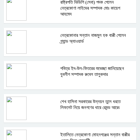
রাষ্ট্রপতি ভিডিপি (সেবা) পদক পেলেন
নেত্রকোণা লাইভের সম্পাদক মোঃ কায়েশ
আহমেদ
নেত্রকোনার সন্তান নাজমুল হক বাপ্পী পেলেন
গ্র্যান্ড অ্যাওয়ার্ড
পবিত্র ইদ-উল-ফিতরের শুভেচ্ছা জানিয়েছেন
যুবলীগ সম্পাদক রুবেল তালুকদার
শেখ হাসিনা সরকারের উন্নয়ন তুলে ধরতে
লিফলেট নিয়ে জনগণের ধারে রেমন্ড আরেং
ইতালিতে নেত্রকোণা মোহনগঞ্জের সন্তান বাপ্পীর